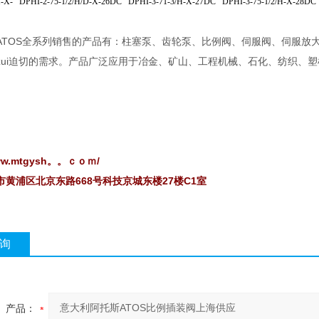
H-X- DPHI-2-75-1/2/H/D-X-26DC DPHI-3-71-3/H-X-27DC DPHI-3-75-1/2/H-X-28DC
ATOS全系列销售的产品有：柱塞泵、齿轮泵、比例阀、伺服阀、伺服放
zui迫切的需求。产品广泛应用于冶金、矿山、工程机械、石化、纺织、
www.mtgysh。。ｃｏｍ/
市黄浦区北京东路668号科技京城东楼27楼C1室
询
产品：