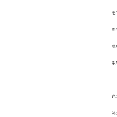
您
您
联
常
详
补