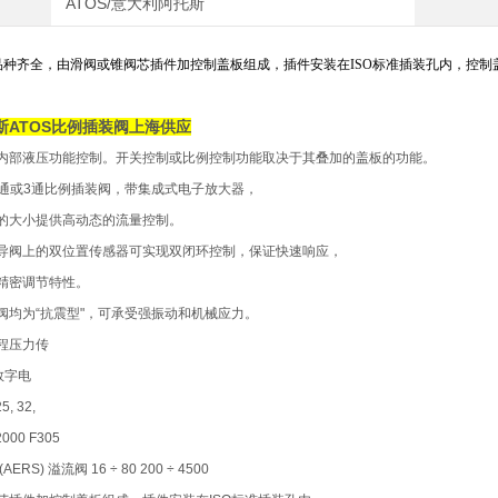
ATOS/意大利阿托斯
阀品种齐全，由滑阀或锥阀芯插件加控制盖板组成，插件安装在ISO标准插装孔内，控
斯ATOS比例插装阀上海供应
内部液压功能控制。开关控制或比例控制功能取决于其叠加的盖板的功能。
E为2通或3通比例插装阀，带集成式电子放大器，
的大小提供高动态的流量控制。
导阀上的双位置传感器可实现双闭环控制，保证快速响应，
精密调节特性。
阀均为“抗震型"，可承受强振动和机械应力。
程压力传
数字电
, 32,
 2000 F305
(AERS) 溢流阀 16 ÷ 80 200 ÷ 4500