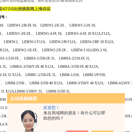
芯插件加控制盖板组成，插件安装在ISO标准插装孔内
斯ATOS比例插装阀上海供应
型号：
 10, LIDEW1-2/B-IX 10, LIDEW1-2/E-IX , LIDEW1-2-IX 10,
IX , LIDEW1-3/E-IX , LIDEW1-4-IX 10, LIDEW1-4-IX 10 X12A,F12A,
 , LIDEW-2, LIDEW-2 F12A, LIDEW-2/B F12A, LIDEW-2/BF 10 X12A,
 X12A, LIDEW2-1/E-IX , LIDEW2-2/E-IX , LIDEW-3 10,LIDO-2 10,
HA-1/210-IX , LIMHA-1/350-IX 31, LIMHA-2/210-IX 31,
X 31, LIMHA-3/350/V-IX 40 X12A, LIMHA-3/350-IX 40 X12A,
V-IX 32 X12A, LIMHC-2/350-IX 31, LIMM-1/210, LIMM-1/P/350,
, LIMM-2/350 , LIMM-3/350 40 X12A, LIMM-3/350/V 40 X12A, LIMM-4/210/V
 31 X12A,LIMM-5/100/V 31, LIMM-5/350 31,
80/M , LIMZA-A-3/180/M 40, LIMZO-A-3/210, LIMZO-A-4/210, LIMZO-A-5/315
欢迎您！
15 10, LIMZO-TER-4/210 50, LIMZO-TER-4/210/I,
来自局域网的朋友！有什么可以帮
V-2/K, LIQZO-A-252S4, LIQZO-L-252L4 50, LIQZO-L-322L4 50, LIQZO-LE-402
助您的吗？
2L4 50, LIQZO-LE-632L4 51, LIQZO-T-252L4,