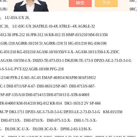
4 50 /PE, LIQZO-T-322L4 50, LIQZO-T-402L4, LIQZO-TE-322L4 50, LIRA-1/100
 LIRA-2/210/V , LIRA-3/100, LIRA-4/210/V 11, LIRZO-A-1/210, LU-02C-UX 0
6, LU-03A-UX 26,
RC 26, LU-03C-UX 26ATRLE-10-4X ATRLE--4X AGRLE-32
012-50 JPR-212 16 JPR-312 16 KR-012 35 HMP-015/210 HM-011/350
GIR-/210 AGIRR-10/210 51 AGIRR-/210 51 HG-031/210 HG-036/100
KG-031/210 KG-033/210 AGAM-10/10/350/V-I-X- AGAM-10/11/350-I-X-25DC
AGAM-/10/350-I-X- DIIZO-TE-073-D3-1 DKZOR-TE-173-S DPZO-AE-2-73-D-3-I-G
-S-5-I-G PVT-322 AGIR-10/100 PFG-218
-2/140 PFR-2 E-M1-AC-01 EMAP-40/H14 MAP80 MAP3/H12
C-1 DHI-0711/SP-6-67- DHI-0631/2/SP-667- DHI-0713/S-667-
SP-HP-135/A10 DHI-0714/13 DHI-0710/13 E-ATR-6/400/I
TR-6/400/I KM-014/210 HQ-012 KR-014 DK1-1631/2 2V SP-666
ZM-7P DKI-1711 DPZO-AE-3-73-D-5-I-G DPZO-LE-2-73-D-5-I-G KM-015/350
- DHI-0713/X- DHI-0731/X- DHI-075-1/2-X- DHI-1-71-3-X-
- DLOH-3C-U-X- DLOH-3C-O-X- DPHI-2-63-1/2/H-X-