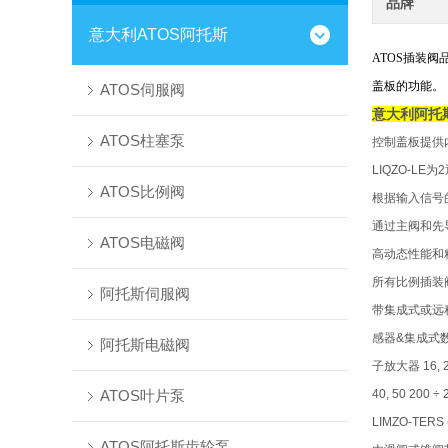
品牌
意大利ATOS阿托斯
ATOS插装
盖板的功能。
ATOS伺服阀
意大利阿托
ATOS柱塞泵
控制盖板提供
LIQZO-L
ATOS比例阀
根据输入信号
通过主阀和先
ATOS电磁阀
高动态性能和
所有比例插装
阿托斯伺服阀
带集成式或远
感器&集成式
阿托斯电磁阀
子放大器 16, 25
ATOS叶片泵
40, 50 200 ÷
LIMZO-TERS 
ATOS阿托斯齿轮泵