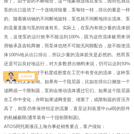
除了。由于齿的不断啮合，这一现象就连续在发生，因而也就在
泵的出口提供了一个连续排除量，泵每转一转，排出的量是一样
的。随着驱动轴的不间断地旋转，泵也就不间断地排出流体。泵
的流量直接与泵的转速有关。实际上，在泵内有很少量的流体损
失，这使泵的运行效率不能达到100%，因为这些流体被用来润
滑轴承及齿轮两侧，而泵体也绝不可能无间隙配合，故不能使流
体100%地从出口排出，所以少量的流体损失是必然的。然而泵
还是可以良好地运行，对大多数挤出物料来说，仍可以达到93%
～98%的效率。对于粘度或密度在工艺中有变化的流体，这种泵
不会受到太多影响。如果有一个阻尼器，比如在排出口侧放一个
滤网或一个限制器，泵则会推动流体通过它们。如果这个阻尼器
在工作中变化，亦即如果滤网变脏、堵塞了，或限制器的背压升
高了，则泵仍将保持恒定的流量，直至达到装置中zui弱的部件
的机械极限(通常装有一个扭矩限制器)。
ATOS阿托斯液压上海办事处销售要点，客户须知：