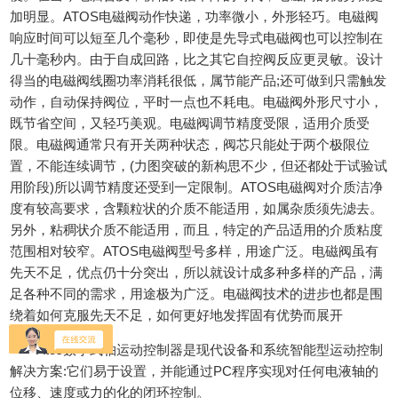
加明显。ATOS电磁阀动作快递，功率微小，外形轻巧。电磁阀
响应时间可以短至几个毫秒，即使是先导式电磁阀也可以控制在
几十毫秒内。由于自成回路，比之其它自控阀反应更灵敏。设计
得当的电磁阀线圈功率消耗很低，属节能产品;还可做到只需触发
动作，自动保持阀位，平时一点也不耗电。电磁阀外形尺寸小，
既节省空间，又轻巧美观。电磁阀调节精度受限，适用介质受
限。电磁阀通常只有开关两种状态，阀芯只能处于两个极限位
置，不能连续调节，(力图突破的新构思不少，但还都处于试验试
用阶段)所以调节精度还受到一定限制。ATOS电磁阀对介质洁净
度有较高要求，含颗粒状的介质不能适用，如属杂质须先滤去。
另外，粘稠状介质不能适用，而且，特定的产品适用的介质粘度
范围相对较窄。ATOS电磁阀型号多样，用途广泛。电磁阀虽有
先天不足，优点仍十分突出，所以就设计成多种多样的产品，满
足各种不同的需求，用途极为广泛。电磁阀技术的进步也都是围
绕着如何克服先天不足，如何更好地发挥固有优势而展开
Atos数字式轴运动控制器是现代设备和系统智能型运动控制
解决方案:它们易于设置，并能通过PC程序实现对任何电液轴的
位移、速度或力的化的闭环控制。