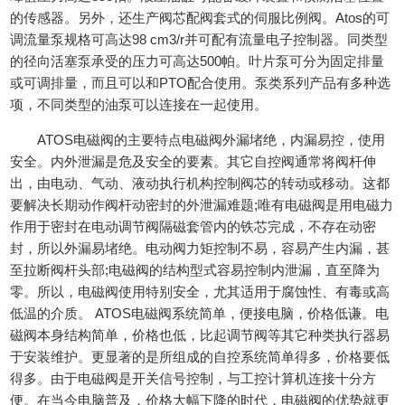
的传感器。另外，还生产阀芯配阀套式的伺服比例阀。Atos的可
调流量泵规格可高达98 cm3/r并可配有流量电子控制器。同类型
的径向活塞泵承受的压力可高达500帕。叶片泵可分为固定排量
或可调排量，而且可以和PTO配合使用。泵类系列产品有多种选
项，不同类型的油泵可以连接在一起使用。
ATOS电磁阀的主要特点电磁阀外漏堵绝，内漏易控，使用
安全。内外泄漏是危及安全的要素。其它自控阀通常将阀杆伸
出，由电动、气动、液动执行机构控制阀芯的转动或移动。这都
要解决长期动作阀杆动密封的外泄漏难题;唯有电磁阀是用电磁力
作用于密封在电动调节阀隔磁套管内的铁芯完成，不存在动密
封，所以外漏易堵绝。电动阀力矩控制不易，容易产生内漏，甚
至拉断阀杆头部;电磁阀的结构型式容易控制内泄漏，直至降为
零。所以，电磁阀使用特别安全，尤其适用于腐蚀性、有毒或高
低温的介质。 ATOS电磁阀系统简单，便接电脑，价格低谦。电
磁阀本身结构简单，价格也低，比起调节阀等其它种类执行器易
于安装维护。更显著的是所组成的自控系统简单得多，价格要低
得多。由于电磁阀是开关信号控制，与工控计算机连接十分方
便。在当今电脑普及，价格大幅下降的时代，电磁阀的优势就更