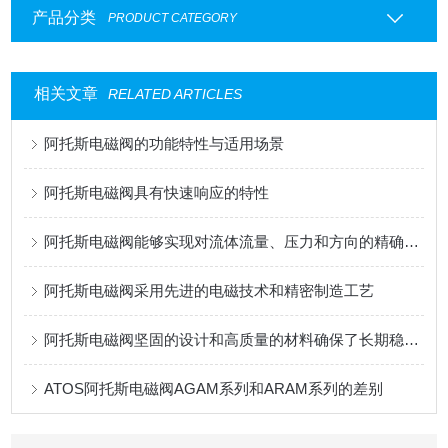
产品分类
PRODUCT CATEGORY
相关文章
RELATED ARTICLES
阿托斯电磁阀的功能特性与适用场景
阿托斯电磁阀具有快速响应的特性
阿托斯电磁阀能够实现对流体流量、压力和方向的精确调节
阿托斯电磁阀采用先进的电磁技术和精密制造工艺
阿托斯电磁阀坚固的设计和高质量的材料确保了长期稳定运行
ATOS阿托斯电磁阀AGAM系列和ARAM系列的差别