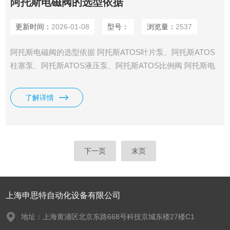
阿托斯电磁阀的选型依据
更新时间：
2026-01-08
型号：
浏览量：
2537
阿托斯电磁阀的选型依据 阿托斯ATOS叶片泵、阿托斯ATOS
柱塞泵、阿托斯ATOS液压泵、阿托斯ATOS比例阀 阿托斯电
磁阀是用电磁控制的工业设备，是用来控制流体的自动化基础
元件，属于执行器，并不限于液压、气动。用在工业控制系统
了解详情
中调整介质的方向、流量、速度和其他的参数。电磁阀可以配
合不同的电路来实现预期的控制，而控制的精度和灵活性都能
够保证。电磁阀有很多种，不同的电磁阀在控制系统的不同位
置发挥作用
下一页
末页
上海申思特自动化设备有限公司
地址：上海黄浦区北京东路668号科技京城东楼27楼C1