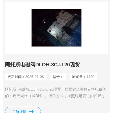
阿托斯电磁阀DLOH-3C-U 20现货
更新时间：
2026-01-08
型号：
浏览量：
4420
阿托斯电磁阀DLOH-3C-U 20现货：根据管道参数选择电磁阀
的：通径规格（即DN）、接口方式，按照现场管道内径尺寸
或流量要求来确定通径（DN）尺寸。
了解详情