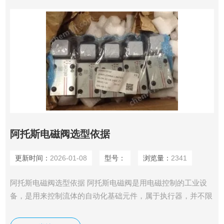
阿托斯电磁阀选型依据
更新时间：
2026-01-08
型号：
浏览量：
2341
阿托斯电磁阀选型依据 阿托斯电磁阀是用电磁控制的工业设
备，是用来控制流体的自动化基础元件，属于执行器，并不限
于液压、气动。