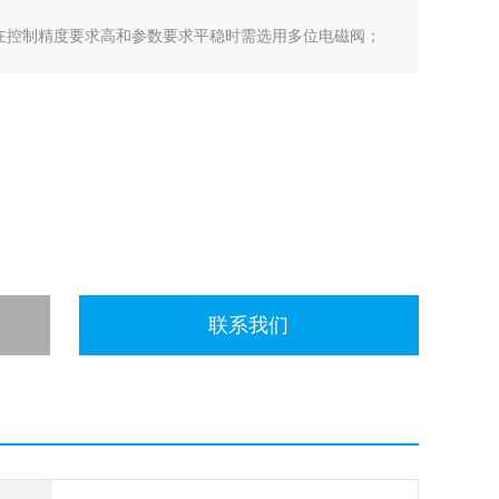
在控制精度要求高和参数要求平稳时需选用多位电磁阀；
主阀动作完成时间；
为常用经济等级。
联系我们