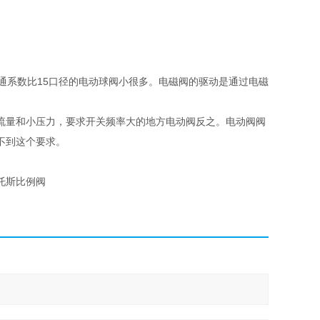
。
通系数比15口径的电动球阀小很多。电磁阀的驱动是通过电磁
流量和小压力，要求开关频率大的地方电动阀反之。电动阀阀
不到这个要求。
托斯比例阀