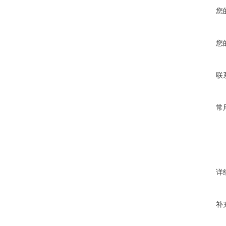
您
您
联
常
详
补