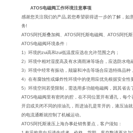
ATOS电磁阀工作环境注意事项
感谢您关注我们的产品,若您希望获得进一步的了解，如意
务!
ATOS阿托斯叠加阀、ATOS阿托斯电磁阀、ATOS阿托
ATOS电磁阀环境条件：
1）环境的zui高和zui低温度应选在允许范围之内；
2）环境中相对湿度高及有水滴雨淋等场合，应选防水电
3）环境中经常有振动，颠簸和冲击等场合应选特殊品种
4）在有腐蚀性或爆炸性环境中的使用应优先根据安全性
5）环境空间若受限制，需选用多功能电磁阀，因其省去
ATOS电磁阀里有密闭的腔，在不同位置开有通孔，每
开启或关闭不同的排油孔，而进油孔是常开的，液压油就
的电流通断就控制了机械运动。
ATOS阿托斯液压上海办事处销售要点，客户须知：
1.有采购意向后请先或者，价格，货期，库存数请再次