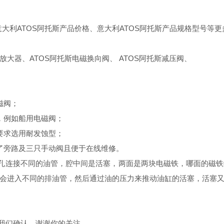
大利ATOS阿托斯产品价格、意大利ATOS阿托斯产品规格型号等更
斯放大器、ATOS阿托斯电磁换向阀、 ATOS阿托斯减压阀、
磁阀；
，例如船用电磁阀；
要求选用耐发蚀型；
了旁路及三只手动阀且便于在线维修。
个孔连接不同的油管，腔中间是活塞，两面是两块电磁铁，哪面的磁
会进入不同的排油管，然后通过油的压力来推动油缸的活塞，活塞
与我们确认，谢谢你的关注。