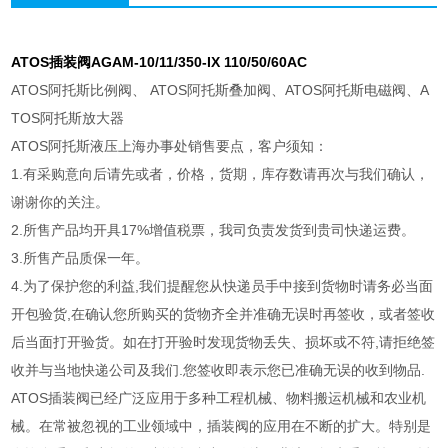
ATOS插装阀AGAM-10/11/350-IX 110/50/60AC
ATOS阿托斯比例阀、 ATOS阿托斯叠加阀、ATOS阿托斯电磁阀、A
TOS阿托斯放大器
ATOS阿托斯液压上海办事处销售要点，客户须知：
1.有采购意向后请先或者，价格，货期，库存数请再次与我们确认，
谢谢你的关注。
2.所售产品均开具17%增值税票，我司负责发货到贵司快递运费。
3.所售产品质保一年。
4.为了保护您的利益,我们提醒您从快递员手中接到货物时请务必当面
开包验货,在确认您所购买的货物齐全并准确无误时再签收，或者签收
后当面打开验货。如在打开验时发现货物丢失、损坏或不符,请拒绝签
收并与当地快递公司及我们.您签收即表示您已准确无误的收到物品.
ATOS插装阀已经广泛应用于多种工程机械、物料搬运机械和农业机
械。在常被忽视的工业领域中，插装阀的应用在不断的扩大。特别是