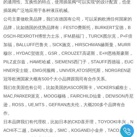
的通用性、互换性的特点，使用插装阀*可以实现*的设计配置，也使
插装阀广泛地应用于各种液压机械。
公司主要做欧美品牌，我们在德国有公司，可以采购欧洲任何国家的
品牌，比如德国的优势品牌有：FESTO费斯托，BURKERT宝德，B
OSCH-REXROTH博世力士乐，IFM易福门，TURCK图尔克，P+F倍
加福，BALLUFF巴鲁夫，SICK施克，HIRSCHMAN赫斯曼，MURR
穆尔，HYDAC贺德克，GSR，CROUZET高诺斯，E+H恩格斯豪斯，
PILZ皮尔兹，HAWE哈威，SIEMENS西门子，STAUFF西德福，EUC
HNER安士能，EMG伺服阀，UNIVER,ATOS阿托斯，NORGREN诺
冠等欧洲国家大概有500个大小品牌跟我司有合作关系。
我们在美国也有公司，比如美国的ASCO阿斯卡，VICKERS威格士，
MAC,PARKER派克，MOOG穆格，FAIRCHILD仙童，DENISON丹尼
逊，ROSS，UE,MTS，GEFRAN杰夫伦，大概200多个品牌有合
作。
日本品牌我们有代理权，比如日本的CKD喜开理，TOYOOKI丰兴，N
ACHI不二越，DAIKIN大金，SMC，KOGANEI小金井，TACO,NO