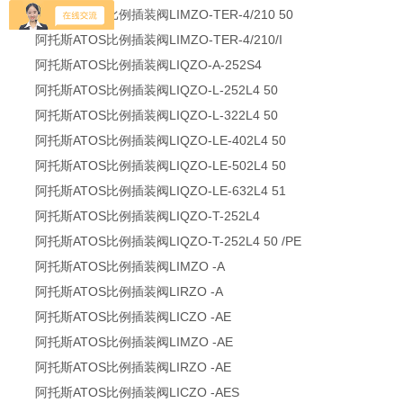
阿托斯ATOS比例插装阀LIMZO-TER-4/210 50
阿托斯ATOS比例插装阀LIMZO-TER-4/210/I
阿托斯ATOS比例插装阀LIQZO-A-252S4
阿托斯ATOS比例插装阀LIQZO-L-252L4 50
阿托斯ATOS比例插装阀LIQZO-L-322L4 50
阿托斯ATOS比例插装阀LIQZO-LE-402L4 50
阿托斯ATOS比例插装阀LIQZO-LE-502L4 50
阿托斯ATOS比例插装阀LIQZO-LE-632L4 51
阿托斯ATOS比例插装阀LIQZO-T-252L4
阿托斯ATOS比例插装阀LIQZO-T-252L4 50 /PE
阿托斯ATOS比例插装阀LIMZO -A
阿托斯ATOS比例插装阀LIRZO -A
阿托斯ATOS比例插装阀LICZO -AE
阿托斯ATOS比例插装阀LIMZO -AE
阿托斯ATOS比例插装阀LIRZO -AE
阿托斯ATOS比例插装阀LICZO -AES