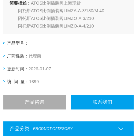
简要描述：
ATOS比例插装阀上海现货
阿托斯ATOS比例插装阀LIMZA-A-3/180/M 40
阿托斯ATOS比例插装阀LIMZO-A-3/210
阿托斯ATOS比例插装阀LIMZO-A-4/210
产品型号：
厂商性质：
代理商
更新时间：
2026-01-07
访 问 量：
1699
产品咨询
联系我们
产品分类
PRODUCT CATEGORY