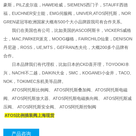
豪斯，PILZ皮尔兹，HAWE哈威，SIEMENS西门子，STAUFF西德
福，EUCHNER安士能，EMG伺服阀，UNIVER,ATOS阿托斯，NOR
GREN诺冠等欧洲国家大概有500个大小品牌跟我司有合作关系。
我们在美国也有公司，比如美国的ASCO阿斯卡，VICKERS威格
士，MAC,PARKER派克，MOOG穆格，FAIRCHILD仙童，DENISON
丹尼逊，ROSS，UE,MTS，GEFRAN杰夫伦，大概200多个品牌有
合作。
日本品牌我们有代理权，比如日本的CKD喜开理，TOYOOKI丰
兴，NACHI不二越，DAIKIN大金，SMC，KOGANEI小金井，TACO,
NOK，TOKIMEC东机美等品牌。
ATOS阿托斯比例阀、 ATOS阿托斯叠加阀、ATOS阿托斯电磁
阀、ATOS阿托斯放大器、ATOS阿托斯电磁换向阀、 ATOS阿托斯减
压阀、 ATOS阿托斯安全阀、 ATOS阿托斯控制阀
ATOS比例插装阀上海现货
产品咨询