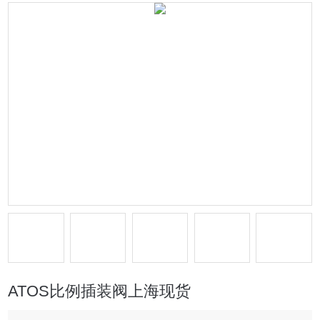
ATOS比例插装阀上海现货