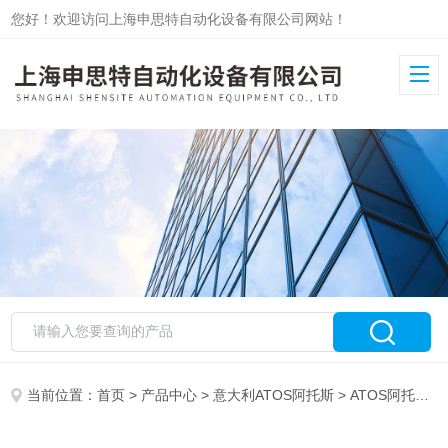
您好！欢迎访问上海申思特自动化设备有限公司网站！
当前位置：
首页
>
产品中心
>
意大利ATOS阿托斯
>
ATOS阿托斯插装阀