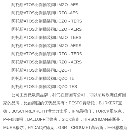
阿托斯ATOS比例插装阀LIMZO -AES
阿托斯ATOS比例插装阀LIRZO -AES
阿托斯ATOS比例插装阀LICZO - TERS
阿托斯ATOS比例插装阀LICZO - AERS
阿托斯ATOS比例插装阀LIMZO -TERS
阿托斯ATOS比例插装阀LIMZO -AERS
阿托斯ATOS比例插装阀LIRZO - TERS
阿托斯ATOS比例插装阀LIRZO - AERS
阿托斯ATOS比例插装阀LIQZO-T
阿托斯ATOS比例插装阀LIQZO-TE
阿托斯ATOS比例插装阀LIQZO-TES
公司主要做欧美品牌，我们在德国有公司，可以采购欧洲任何国
家的品牌，比如德国的优势品牌有：FESTO费斯托，BURKERT宝
德，BOSCH-REXROTH博世力士乐，IFM易福门，TURCK图尔克，
P+F倍加福，BALLUFF巴鲁夫，SICK施克，HIRSCHMAN赫斯曼，
MURR穆尔，HYDAC贺德克，GSR，CROUZET高诺斯，E+H恩格斯