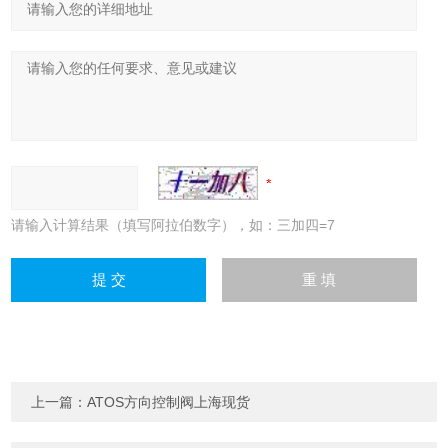
请输入计算结果（填写阿拉伯数字），如：三加四=7
上一篇：
ATOS方向控制阀上海现货