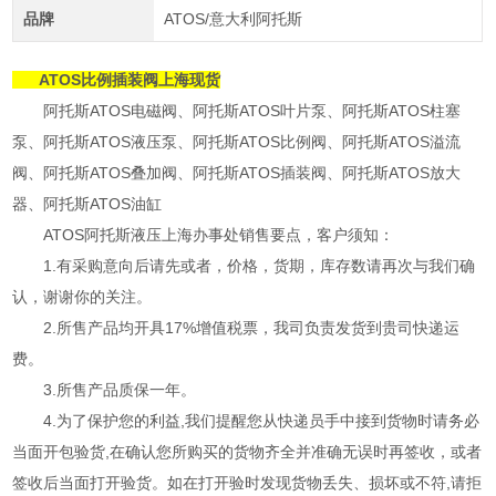
品牌
ATOS/意大利阿托斯
ATOS比例插装阀上海现货
阿托斯ATOS电磁阀、阿托斯ATOS叶片泵、阿托斯ATOS柱塞
泵、阿托斯ATOS液压泵、阿托斯ATOS比例阀、阿托斯ATOS溢流
阀、阿托斯ATOS叠加阀、阿托斯ATOS插装阀、阿托斯ATOS放大
器、阿托斯ATOS油缸
ATOS阿托斯液压上海办事处销售要点，客户须知：
1.有采购意向后请先或者，价格，货期，库存数请再次与我们确
认，谢谢你的关注。
2.所售产品均开具17%增值税票，我司负责发货到贵司快递运
费。
3.所售产品质保一年。
4.为了保护您的利益,我们提醒您从快递员手中接到货物时请务必
当面开包验货,在确认您所购买的货物齐全并准确无误时再签收，或者
签收后当面打开验货。如在打开验时发现货物丢失、损坏或不符,请拒