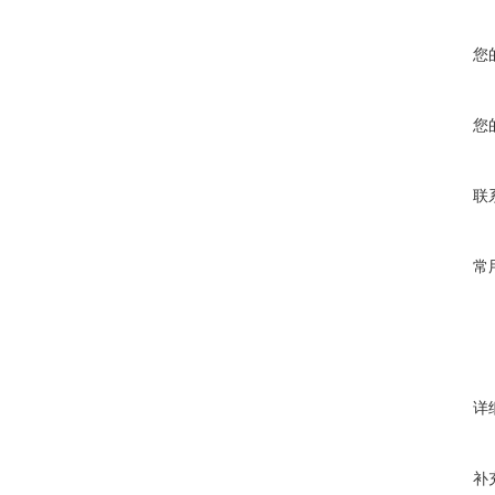
您
您
联
常
详
补