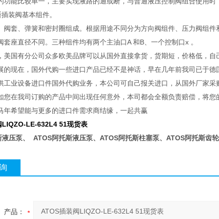
的功能比较单一，主要实现液路的通或断，与普通液压控制阀组合使用时
托斯插装阀基本组件。
、阀套、弹簧和密封圈组成。根据用途不同分为方向阀组件、压力阀组件
阀套座直径不同。三种组件均有两个主油口A 和B、一个控制口x 。
，美国有分公司众多欧美品牌可以从国外直接拿货，货期短，价格低，自
展的现在，国外代购一些进口产品已经不是神话，早在几年前我司已于德
供工业设备进口件国外代购业务，本公司可自己报关进口，从国外厂家采
如您在我司订购的产品中间出现任何意外，本司都会全额负责赔偿，将您的
马年希望能与更多的进口件需求商结缘，一起共赢
阀
LIQZO-LE-632L4 51现货表
斯液压泵、 ATOS阿托斯液压泵、ATOS阿托斯柱塞泵、ATOS阿托斯齿轮
询
产品：