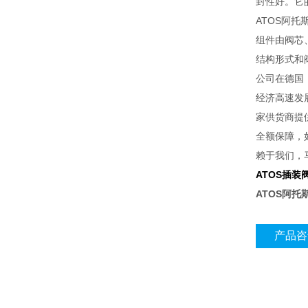
封性好。它
ATOS阿
组件由阀芯
结构形式和
公司在德国
经济高速发
家供货商提
全额保障，
赖于我们，
ATOS插装
ATOS阿托
产品咨