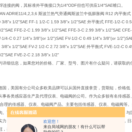
接的阀，其标准外平衡接口为1/4″ODF但也可供应1/4″SAE锥口。
ADRIE11/4,2,3,6 斯波兰热气旁通阀斯波兰中低膨胀阀 R12 内平衡式 FF-1/4-C 0.
0 3/8"x 1/2"SAE FF-1 1/2-C 1.59 3/8"x 1/2"SAE 外平衡式 FFE-1/2-C 0.50
1/2"SAE FFE-2-C 1.99 3/8"x 1/2"SAE FFE-3-C 2.99 3/8"x 1/2"SAE CFE
-C 0.27 1/4"x 3/8"(or 1/2")SAE FV-1/2-C 0.49 1/4"x 3/8"(or 1/2")SAE
8 3/8"x 1/2"SAE FV-2 1/2-C 2.72 3/8"x 1/2"SAE 外平衡式 FVE-1/2-C 0.49
1/2"SAE FVE-2-C 2.18 3/8"x 1/2"
细信息，如果您对的价格、厂家、型号、图片有什么疑问，请获取的
，美国有分公司众多欧美品牌可以从国外直接拿货，货期短，价格低，
各类感应器生产及代理仪表、电磁阀的公司。作为众多较有名传感器、
格合理的传感器、仪表、电磁阀产品。主要包括传感器、仪表、电磁阀等
构。可满足不用户的不同产品需求。公司以保证良好的服务这为宗旨。与
实力，已被德国宝帝，德国费斯托，韩国YPC，日本SMC，日本CKD，
欢迎您！
来自局域网的朋友！有什么可以帮
冠，美国邦纳，美国ASCO，德国海隆，认定合作伙伴。