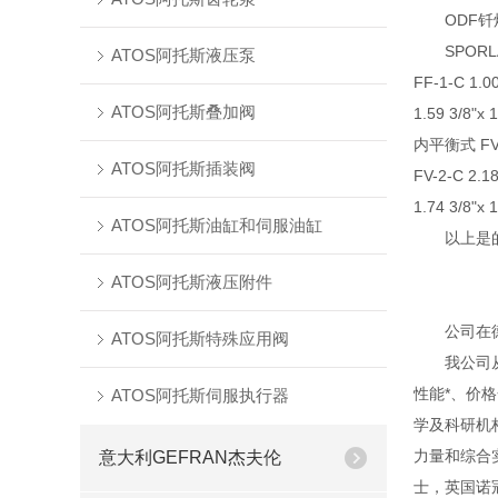
ODF钎焊连
SPORLAN 
ATOS阿托斯液压泵
FF-1-C 1.0
ATOS阿托斯叠加阀
1.59 3/8"x 
内平衡式 FV-1/4
ATOS阿托斯插装阀
FV-2-C 2.1
1.74 3/8"x 
ATOS阿托斯油缸和伺服油缸
以上是的详
ATOS阿托斯液压附件
公司在德国
ATOS阿托斯特殊应用阀
我公司从事
性能*、价
ATOS阿托斯伺服执行器
学及科研机
力量和综合
意大利GEFRAN杰夫伦
士，英国诺