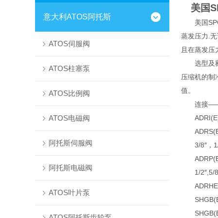
美国S
意大利ATOS阿托斯
美国SPO
蒸发压力.
ATOS伺服阀
且在蒸发压
选型及额定
ATOS柱塞泵
压缩机的制
值。
ATOS比例阀
连接——
ATOS电磁阀
ADRI(E)-
ADRS(E)—
阿托斯伺服阀
3/8″，1/2
ADRP(E)
阿托斯电磁阀
1/2″,5/8
ADRHE和D
ATOS叶片泵
SHGB(E) 
SHGB(E)-
ATOS阿托斯齿轮泵