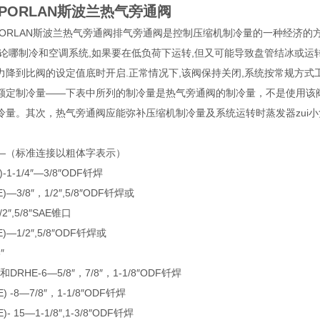
PORLAN斯波兰热气旁通阀
RLAN斯波兰热气旁通阀排气旁通阀是控制压缩机制冷量的一种经济的方
无论哪制冷和空调系统,如果要在低负荷下运转,但又可能导致盘管结冰或运
力降到比阀的设定值底时开启.正常情况下,该阀保持关闭,系统按常规方式工
制冷量——下表中所列的制冷量是热气旁通阀的制冷量，不是使用该阀的
冷量。其次，热气旁通阀应能弥补压缩机制冷量及系统运转时蒸发器zui
（标准连接以粗体字表示）
1-1/4″—3/8″ODF钎焊
3/8″，1/2″,5/8″ODF钎焊或
″,5/8″SAE锥口
—1/2″,5/8″ODF钎焊或
″
RHE-6—5/8″，7/8″，1-1/8″ODF钎焊
-8—7/8″，1-1/8″ODF钎焊
 15—1-1/8″,1-3/8″ODF钎焊