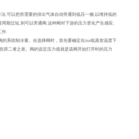
法,可以把所需要的排出气体自动旁通到低压一侧,以维持低的
转周期过短,则可以旁通阀.这种阀对下游的压力变化产生感应,
作.
系统制冷量。在选择阀时，首先要确定在zui低蒸发温度下
小负荷二者之差。阀的设定压力值就是该阀开始打开时的压力