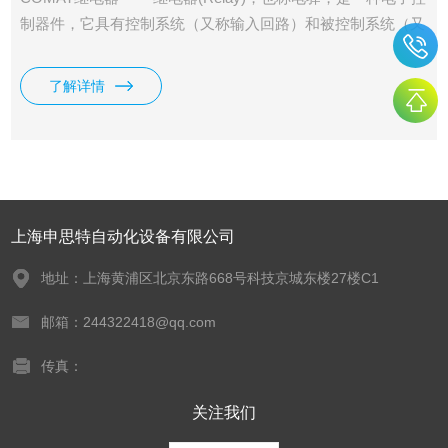
制器件，它具有控制系统（又称输入回路）和被控制系统（又
称输出回路），通常应用于自动控制电路中，它实际上是用较
小的电流去控制较大电流的一种“自动开关”。故在电路中起着
了解详情
自动调节、安全保护、转换电路等作用。
上海申思特自动化设备有限公司
地址：上海黄浦区北京东路668号科技京城东楼27楼C1
邮箱：244322418@qq.com
传真：
关注我们