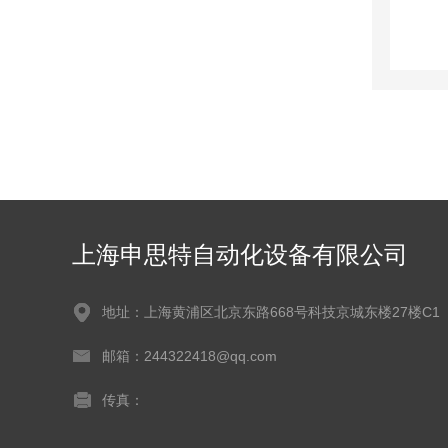
上海申思特自动化设备有限公司
地址：上海黄浦区北京东路668号科技京城东楼27楼C1
邮箱：244322418@qq.com
传真：