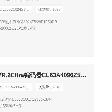
：
EL58D1024S5L9X6JR
浏览量：
2897
现货 EL90A1024Z5/28P10S3PR
A2000Z5/28P10X3MR
EL63A4096Z5L8X3PR.2Eltra编码器EL63A4096Z5L8X3PR.2现货
：
EL63A4096Z5L8X3PR.2
浏览量：
2645
.2现货 EL63D100Z5/28L8X3JR
024S5L9X6MR