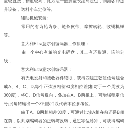
量较直接，精度较高，此方法一般测量长距离定位，例如各种提
升设备，送料小车定位等。
辅助机械安装:
常用的有齿轮齿条、链条皮带、摩擦转轮、收绳机械
等。
意大利Eltra意尔创编码器
工作原理：
由一个中心有轴的光电码盘，其上有环形通、暗的刻
线，
意大利Eltra意尔创编码器：
有光电发射和接收器件读取，获得四组正弦波信号组合
成A、B、C、D,每个正弦波相差90度相位差(相对于一个周波为
360度)，将C、D信号反向，叠加在A、B两相上，可增强稳定信
号;另每转输出一个Z相脉冲以代表零位参考位。
由于A、B两相相差90度，可通过比较A相在前还是B相
在前，以判别编码器的正转与反转，通过零位脉冲，可获得编码