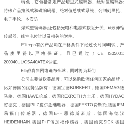
特色，它包括常规产品熠里式编码器、绝对值编码器;
特殊产品拉线式和磁编码器、绝对值总线式系统、公制刻里抡、
电子手轮、本安防
爆式型编码器;还包括光电和电感式接近开关、id致伸缩
传感器、线性电位计以及相关的附件。
E1treph有的产品均在严格条件下经过长时间fill]试，产
品质里得以严格保证。且已通过了CE. IS09001:
200040UL/CSA40ATEX认证。
Eltr战肖售网络遍布全球，同时将为我们
公司主要做欧美品牌，可以采购欧洲任何国家的品牌，
比如德国的优势品牌有：德国宝德BURKERT，德国DEMAG德
马格、德国HAWE哈威，德国REXROTH力士乐，德国HYDAC
贺德克，德国PILZ皮尔兹继电器，德国FESTO费斯托,德国IFM
易福门传感器，德国E+H恩德斯豪斯，德国海德汉
HEIDENHAIN,德国P+F倍加福传感器，德国施克SICK,德国