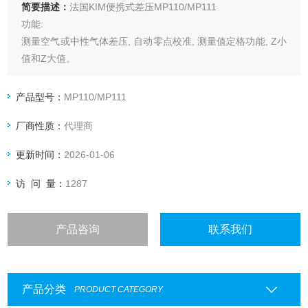
简要描述：
法国KIM便携式差压MP110/MP111
功能:
测量空气或中性气体差压, 自动零点校准, 测量值定格功能, Z小
值和Z大值。
量程:
MP 110 : -1000 ~ +1000 Pa
产品型号：
MP110/MP111
MP 111 : -1000 ~ +1000 mmH2O
厂商性质：
代理商
MP 115 : -500 ~ +500 mbar
MP 112 : -2000 ~ +2000 mba
更新时间：
2026-01-06
访 问 量：
1287
产品咨询
联系我们
产品分类
PRODUCT CATEGORY