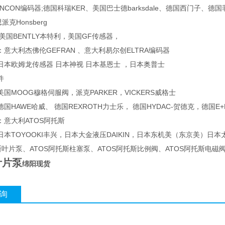
NCON编码器;德国科瑞KER、美国巴士德barksdale、德国西门子、德
克Honsberg
美国BENTLY本特利，美国GF传感器，
意大利杰佛伦GEFRAN 、意大利易尔创ELTRA编码器
日本欧姆龙传感器 日本神视 日本基恩士 ，日本奥普士
件
国MOOG穆格伺服阀，派克PARKER，VICKERS威格士
国HAWE哈威、 德国REXROTH力士乐， 德国HYDAC-贺德克，德国E+
：意大利ATOS阿托斯
本TOYOOKI丰兴，日本大金液压DAIKIN，日本东机美（东京美）日本太阳
斯叶片泵、ATOS阿托斯柱塞泵、ATOS阿托斯比例阀、ATOS阿托斯电磁
叶片泵
绵阳现货
询