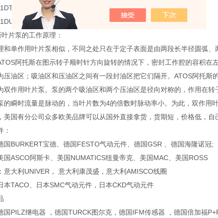
56/1DT阿托斯叶片泵
6/1DU 20阿托斯叶片泵
托斯叶片泵的工作原理：
理和单作用叶片泵相似，不同之处只在于定子表面是由两段长半径圆弧、
ATOS阿托斯在图示转子顺时针方向旋转的情况下，密封工作腔的容积在
为压油区；吸油区和压油区之间有一段封油区把它们隔开。ATOS阿托斯
为双作用叶片泵。泵的两个吸油区和两个压油区是径向对称的，作用在转
泵的瞬时流量是脉动的，当叶片数为4的倍数时脉动率小。为此，双作用叶
，美国有分公司众多欧美品牌可以从国外直接拿货，货期短，价格低，自
件：
国BURKERT宝德、德国FESTO气动元件、德国GSR 、德国海隆诺冠;
国ASCO阿斯卡、美国NUMATICS纽曼帝克、美国MAC、美国ROSS
意大利UNIVER， 意大利康茂盛，意大利AMISCO线圈
本TACO、日本SMC气动元件，日本CKD气动元件
品
国PILZ继电器 ，德国TURCK图尔克，德国IFM传感器 ，德国倍加福P+F