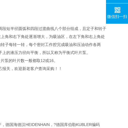
微信扫一扫
两段短半径圆弧和四段过渡曲线八个部分组成，且定子和转子
左上角和右下角处逐渐增大，为吸油区，在左下角和右上角处
的转子每转一转，每个密封工作腔完成吸油和压油动作各两
子上的液压力径向平衡，所以又称为平衡式叶片泵。
片泵的叶片数一般都取12或16。
己报关，欢迎新老客户查询采购！！
，德国海德汉HEIDENHAIN，?德国库伯勒KUBLER编码