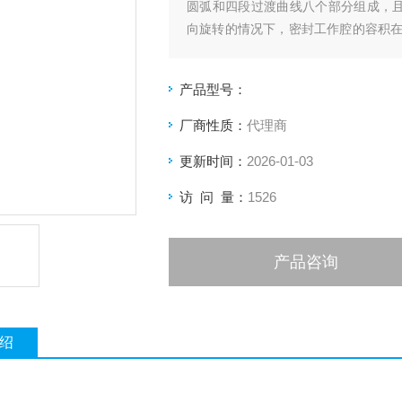
圆弧和四段过渡曲线八个部分组成，且
向旋转的情况下，密封工作腔的容积
角处逐渐减小，为压油区；吸油区和压
每转一转，每个密封工作腔完
产品型号：
厂商性质：
代理商
更新时间：
2026-01-03
访 问 量：
1526
产品咨询
绍