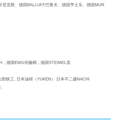
国菲尼克斯、德国BALLUFF巴鲁夫、德国亨士乐、德国MUR
H，德国EMG伺服阀，德国STEIMEL泵
铁工, 日本油研（YUKEN） 日本不二越NACHI
阀、