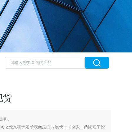
现货
原理：
不同之处只在于定子表面是由两段长半径圆弧、两段短半径