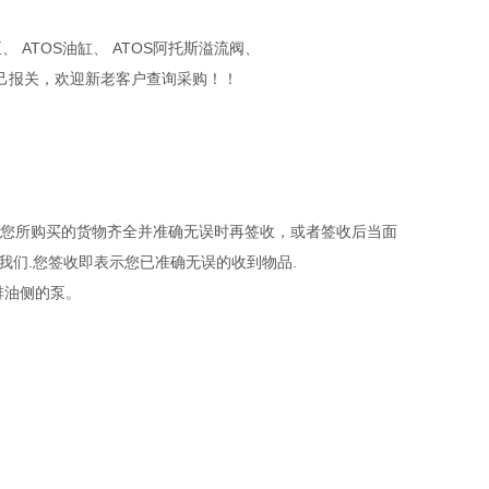
 ATOS油缸、 ATOS阿托斯溢流阀、
己报关，欢迎新老客户查询采购！！
确认您所购买的货物齐全并准确无误时再签收，或者签收后当面
我们.您签收即表示您已准确无误的收到物品.
排油侧的泵。