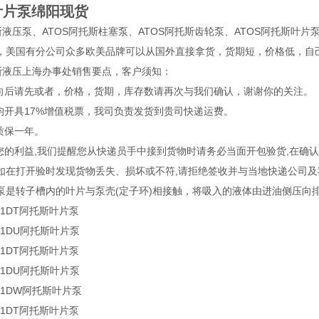
叶片泵绵阳现货
斯液压泵、ATOS阿托斯柱塞泵、ATOS阿托斯齿轮泵、ATOS阿托斯叶片泵、
，美国有分公司众多欧美品牌可以从国外直接拿货，货期短，价格低，自
托斯液压上海办事处销售要点，客户须知：
意向后请先或者，价格，货期，库存数请再次与我们确认，谢谢你的关注。
品均开具17%增值税票，我司负责发货到贵司快递运费。
质保一年。
护您的利益,我们提醒您从快递员手中接到货物时请务必当面开包验货,在
如在打开验时发现货物丢失、损坏或不符,请拒绝签收并与当地快递公司及
泵是转子槽内的叶片与泵壳(定子环)相接触，将吸入的液体由进油侧压向
16/1DT阿托斯叶片泵
16/1DU阿托斯叶片泵
22/1DT阿托斯叶片泵
22/1DU阿托斯叶片泵
22/1DW阿托斯叶片泵
28/1DT阿托斯叶片泵