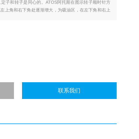
定子和转子是同心的。ATOS阿托斯在图示转子顺时针方
在左上角和右下角处逐渐增大，为吸油区，在左下角和右上
油区之间有一段封油区把它们隔开。ATOS阿托斯的转子
联系我们