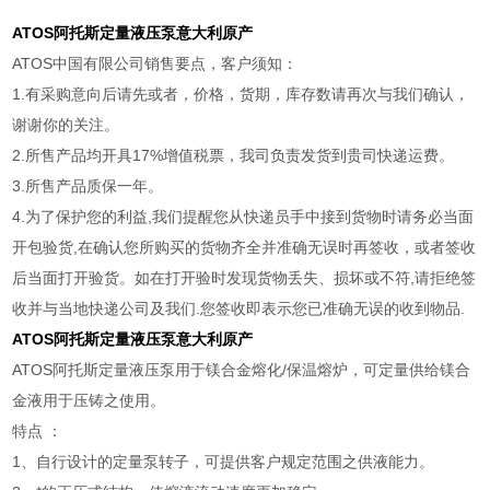
ATOS阿托斯定量液压泵意大利原产
ATOS中国有限公司销售要点，客户须知：
1.有采购意向后请先或者，价格，货期，库存数请再次与我们确认，
谢谢你的关注。
2.所售产品均开具17%增值税票，我司负责发货到贵司快递运费。
3.所售产品质保一年。
4.为了保护您的利益,我们提醒您从快递员手中接到货物时请务必当面
开包验货,在确认您所购买的货物齐全并准确无误时再签收，或者签收
后当面打开验货。如在打开验时发现货物丢失、损坏或不符,请拒绝签
收并与当地快递公司及我们.您签收即表示您已准确无误的收到物品.
ATOS阿托斯定量液压泵意大利原产
ATOS阿托斯定量液压泵用于镁合金熔化/保温熔炉，可定量供给镁合
金液用于压铸之使用。
特点 ：
1、自行设计的定量泵转子，可提供客户规定范围之供液能力。