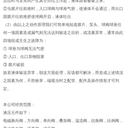
后拉时与泵头间产生真空而往上浮起，液体跟着被吸上来。
②当膜片往前推时，入口球阀与球座气密，使液体不会通过，而出口
因膜片往前推挤使球阀开启，液体吐出
（2）由以上之动作原理我们可简单地知道膜片、泵头、球阀球座任
何一项因素造成漏气则无法达到输送之目的，或流量异常，通常由此
四项组成主生之故障为：
① 球座与球阀无法气密
② 入口、出口异物阻塞
③ 膜片破损
故若液体输送异常，朝这方面处理，应该都可解决，而造成上述情况
之因素为何，不胜枚举，端视当时之配管、配件及操作情形才可判
定。
本公司经营范围：
液压元件如下：
电磁换向阀，方向阀，单向阀，叠加阀，溢流阀，抗衡阀，比例阀，