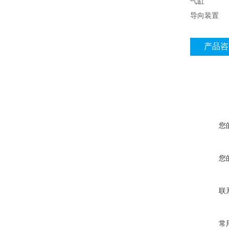
气缸 1432
导向装置 3
产品咨
您
您
联
常