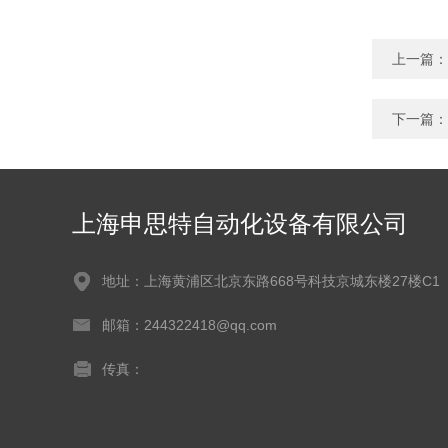
上一篇：
下一篇：
上海申思特自动化设备有限公司
地址：上海黄浦区北京东路668号科技京城东楼27楼C1
邮箱：244322418@qq.com
传真：