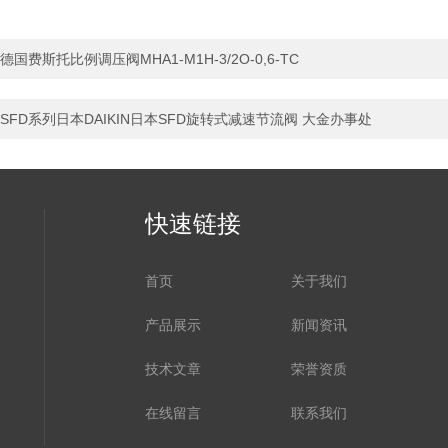
德国费斯托比例调压阀MHA1-M1H-3/2O-0,6-TC
SFD系列日本DAIKIN日本SFD旋转式减速节流阀 大金办事处
快速链接
首页
关于我们
产品展示
新闻资讯
技术文章
荣誉资质
在线留言
联系我们