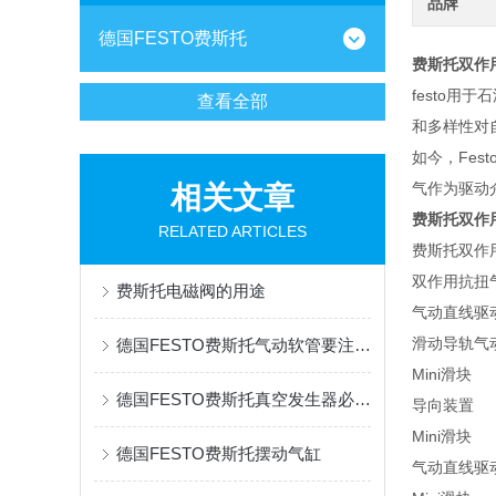
品牌
德国FESTO费斯托
费斯托双作用
festo
查看全部
和多样性对
如今，Fe
气作为驱动
相关文章
费斯托双作用
RELATED ARTICLES
费斯托双作用抗
双作用抗扭气缸
费斯托电磁阀的用途
气动直线驱动单
滑动导轨气动驱
德国FESTO费斯托气动软管要注意经常通风干燥
Mini滑块 
德国FESTO费斯托真空发生器必要时可用增大流速来获得负压，产生吸力
导向装置 3
Mini滑块 
德国FESTO费斯托摆动气缸
气动直线驱动单