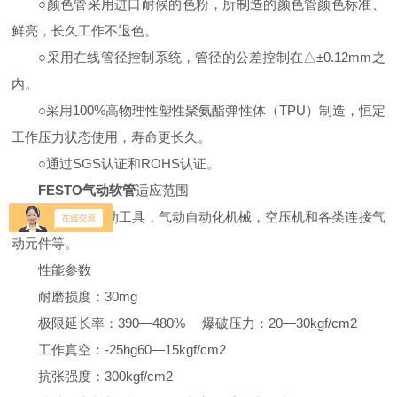
○颜色管采用进口耐候的色粉，所制造的颜色管颜色标准、
鲜亮，长久工作不退色。
○采用在线管径控制系统，管径的公差控制在△±0.12mm之
内。
○采用100%高物理性塑性聚氨酯弹性体（TPU）制造，恒定
工作压力状态使用，寿命更长久。
○通过SGS认证和ROHS认证。
FESTO气动软管
适应范围
装配各种气动工具，气动自动化机械，空压机和各类连接气
动元件等。
性能参数
耐磨损度：30mg
极限延长率：390—480% 爆破压力：20—30kgf/cm2
工作真空：-25hg60—15kgf/cm2
抗张强度：300kgf/cm2