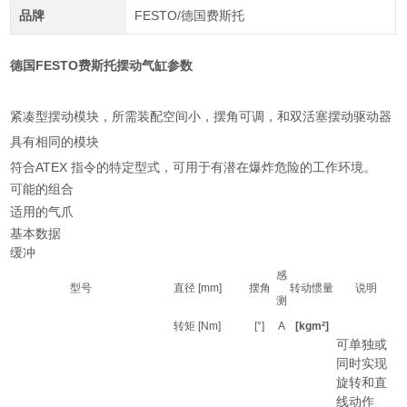
品牌
FESTO/德国费斯托
德国FESTO费斯托摆动气缸参数
紧凑型摆动模块，所需装配空间小，摆角可调，和双活塞摆动驱动器
具有相同的模块
符合ATEX 指令的特定型式，可用于有潜在爆炸危险的工作环境。
可能的组合
适用的气爪
基本数据
缓冲
感
型号
直径 [mm]
摆角
转动惯量
说明
测
转矩 [Nm]
[°]
A
[kgm²]
可单独或
同时实现
旋转和直
线动作