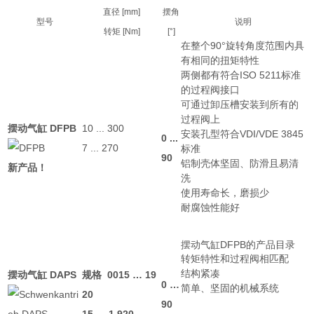
直径 [mm]
摆角
型号
说明
转矩 [Nm]
[°]
在整个90°旋转角度范围内具
有相同的扭矩特性
两侧都有符合ISO 5211标准
的过程阀接口
可通过卸压槽安装到所有的
过程阀上
摆动气缸 DFPB
10 ... 300
安装孔型符合VDI/VDE 3845
0 ...
7 ... 270
标准
90
铝制壳体坚固、防滑且易清
新产品！
洗
使用寿命长，磨损少
耐腐蚀性能好
摆动气缸DFPB的产品目录
转矩特性和过程阀相匹配
结构紧凑
摆动气缸 DAPS
规格 0015 … 19
0 …
简单、坚固的机械系统
20
90