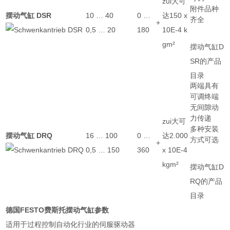
zui大可
附件品种
摆动气缸 DSR
10 … 40
0 …
达150 x
齐全
+
0,5 … 20
180
10E-4 k
gm²
摆动气缸D
SR的产品
目录
两端具有
可调终端
无间隙动
力传递
zui大可
多种安装
摆动气缸 DRQ
16 … 100
0 …
达2.000
方式可选
+
0,5 … 150
360
x 10E-4
kgm²
摆动气缸D
RQ的产品
目录
德国FESTO费斯托摆动气缸参数
适用于过程控制自动化行业的伺服驱动器