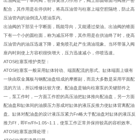
出油阀是一个单向阀，在弹簧压力作用下，阀上部圆锥面与阀座严密
配合，其作用是在停供时，将高压油管与柱塞上端空腔隔绝，防止高
压油管内的油倒流入喷油泵内。
出油阀的下部呈十字断面，既能导向，又能通过柴油。出油阀的锥面
下有一个小的圆柱面，称为减压环带，其作用是在供油终了时，使高
压油管内的油压迅速下降，避免喷孔处产生滴油现象。当环带落入阀
座内时则使上方容积很快增大，压力迅速减小，停喷迅速。
ATOS柱塞泵维护类型：
ATOS柱塞泵一般采用缸体转动、端面配流的形式。缸体端面上镶有
一块由双金属板与钢配油盘组成的摩擦副，而且大多数是采用平面配
流的方法，所以维修比较方便。配油盘是轴向柱塞泵的关键部件之
一，泵工作时，一方面工作腔的高压油把缸体推向配油盘，另一方面
配油盘和缸体间的油膜压力形成对缸体的液压反推力使缸体背离配油
盘。缸体对配油盘的设计液压压紧力Fn略大于配油盘对缸体的液压反
推力Ff，即Fn/Ff=1.05~1.1，使泵工作正常并保持较高的容积效率。
ATOS柱塞泵故障处理：