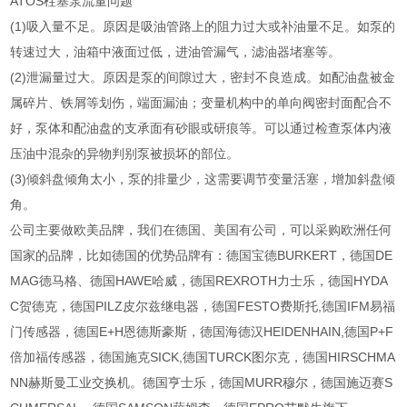
ATOS柱塞泵流量问题
(1)吸入量不足。原因是吸油管路上的阻力过大或补油量不足。如泵的
转速过大，油箱中液面过低，进油管漏气，滤油器堵塞等。
(2)泄漏量过大。原因是泵的间隙过大，密封不良造成。如配油盘被金
属碎片、铁屑等划伤，端面漏油；变量机构中的单向阀密封面配合不
好，泵体和配油盘的支承面有砂眼或研痕等。可以通过检查泵体内液
压油中混杂的异物判别泵被损坏的部位。
(3)倾斜盘倾角太小，泵的排量少，这需要调节变量活塞，增加斜盘倾
角。
公司主要做欧美品牌，我们在德国、美国有公司，可以采购欧洲任何
国家的品牌，比如德国的优势品牌有：德国宝德BURKERT，德国DE
MAG德马格、德国HAWE哈威，德国REXROTH力士乐，德国HYDA
C贺德克，德国PILZ皮尔兹继电器，德国FESTO费斯托,德国IFM易福
门传感器，德国E+H恩德斯豪斯，德国海德汉HEIDENHAIN,德国P+F
倍加福传感器，德国施克SICK,德国TURCK图尔克，德国HIRSCHMA
NN赫斯曼工业交换机。德国亨士乐，德国MURR穆尔，德国施迈赛S