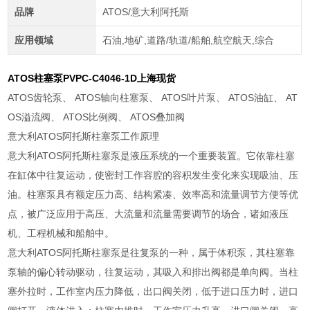
品牌
ATOS/意大利阿托斯
应用领域
石油,地矿,道路/轨道/船舶,航空航天,综合
ATOS柱塞泵
PVPC-C4046-1D上海现货
ATOS齿轮泵、 ATOS轴向柱塞泵、 ATOS叶片泵、 ATOS油缸、 AT
OS溢流阀、 ATOS比例阀、 ATOS叠加阀
意大利ATOS阿托斯柱塞泵工作原理
意大利ATOS阿托斯柱塞泵是液压系统的一个重要装置。它依靠柱塞
在缸体中往复运动，使密封工作容腔的容积发生变化来实现吸油、压
油。柱塞泵具有额定压力高、结构紧凑、效率高和流量调节方便等优
点，被广泛应用于高压、大流量和流量需要调节的场合，诸如液压
机、工程机械和船舶中。
意大利ATOS阿托斯柱塞泵是往复泵的一种，属于体积泵，其柱塞靠
泵轴的偏心转动驱动，往复运动，其吸入和排出阀都是单向阀。当柱
塞外拉时，工作室内压力降低，出口阀关闭，低于进口压力时，进口