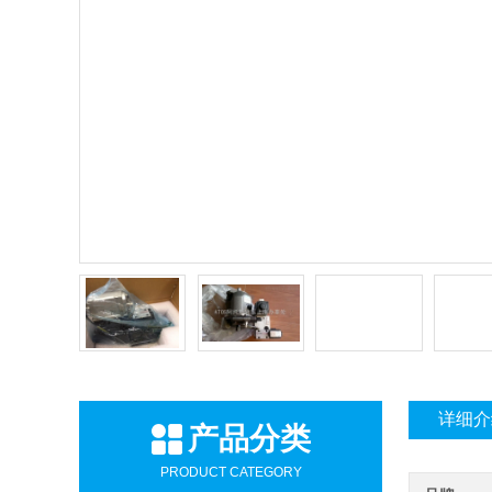
详细介
产品分类
PRODUCT CATEGORY