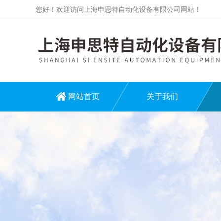
您好！欢迎访问上海申思特自动化设备有限公司网站！
网站首页
关于我们