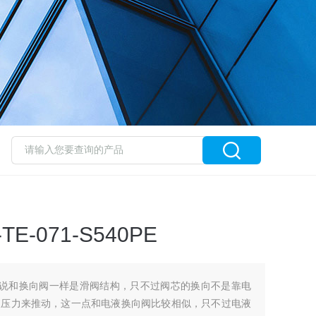
E-071-S540PE
来说和换向阀一样是滑阀结构，只不过阀芯的换向不是靠电
液压力来推动，这一点和电液换向阀比较相似，只不过电液