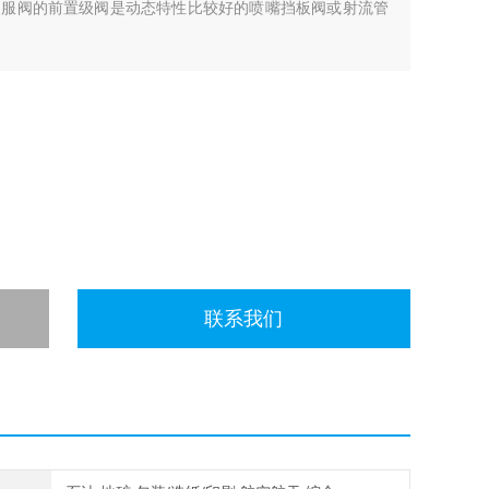
伺服阀的前置级阀是动态特性比较好的喷嘴挡板阀或射流管
联系我们