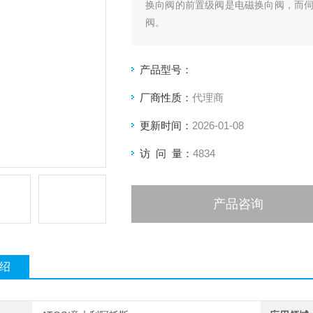
换向阀的前置级阀是电磁换向阀，而
阀。
产品型号：
厂商性质：
代理商
更新时间：
2026-01-08
访 问 量：
4834
产品咨询
绍