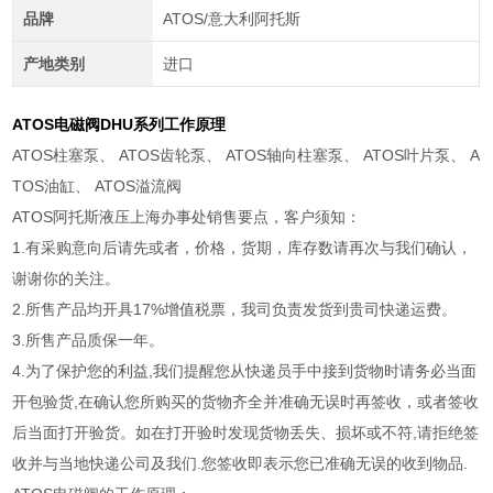
品牌
ATOS/意大利阿托斯
产地类别
进口
ATOS电磁阀DHU系列工作原理
ATOS柱塞泵、 ATOS齿轮泵、 ATOS轴向柱塞泵、 ATOS叶片泵、 A
TOS油缸、 ATOS溢流阀
ATOS阿托斯液压上海办事处销售要点，客户须知：
1.有采购意向后请先或者，价格，货期，库存数请再次与我们确认，
谢谢你的关注。
2.所售产品均开具17%增值税票，我司负责发货到贵司快递运费。
3.所售产品质保一年。
4.为了保护您的利益,我们提醒您从快递员手中接到货物时请务必当面
开包验货,在确认您所购买的货物齐全并准确无误时再签收，或者签收
后当面打开验货。如在打开验时发现货物丢失、损坏或不符,请拒绝签
收并与当地快递公司及我们.您签收即表示您已准确无误的收到物品.