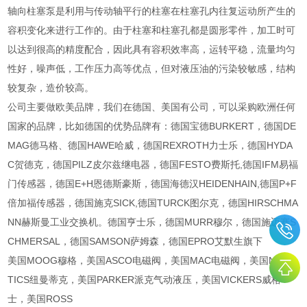
轴向柱塞泵是利用与传动轴平行的柱塞在柱塞孔内往复运动所产生的
容积变化来进行工作的。由于柱塞和柱塞孔都是圆形零件，加工时可
以达到很高的精度配合，因此具有容积效率高，运转平稳，流量均匀
性好，噪声低，工作压力高等优点，但对液压油的污染较敏感，结构
较复杂，造价较高。
公司主要做欧美品牌，我们在德国、美国有公司，可以采购欧洲任何
国家的品牌，比如德国的优势品牌有：德国宝德BURKERT，德国DE
MAG德马格、德国HAWE哈威，德国REXROTH力士乐，德国HYDA
C贺德克，德国PILZ皮尔兹继电器，德国FESTO费斯托,德国IFM易福
门传感器，德国E+H恩德斯豪斯，德国海德汉HEIDENHAIN,德国P+F
倍加福传感器，德国施克SICK,德国TURCK图尔克，德国HIRSCHMA
NN赫斯曼工业交换机。德国亨士乐，德国MURR穆尔，德国施迈赛S
CHMERSAL，德国SAMSON萨姆森，德国EPRO艾默生旗下
美国MOOG穆格，美国ASCO电磁阀，美国MAC电磁阀，美国NUMA
TICS纽曼蒂克，美国PARKER派克气动液压，美国VICKERS威格
士，美国ROSS