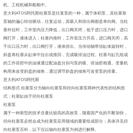
机、工程机械和船舶中。
意大利ATOS阿托斯柱塞泵是往复泵的一种，属于体积泵，其柱塞靠
泵轴的偏心转动驱动，往复运动，其吸入和排出阀都是单向阀。当柱
塞外拉时，工作室内压力降低，出口阀关闭，低于进口压力时，进口
阀打开，液体进入；柱塞内推时，工作室压力升高，进口阀关闭，高
于出口压力时，出口阀打开，液体排出。当传动轴带动缸体旋转时，
斜盘将柱塞从缸体中拉出或推回，完成吸排油过程。柱塞与缸孔组成
的工作容腔中的油液通过配油盘分别与泵的吸、排油腔相通。变量机
构用来改变斜盘的倾角，通过调节斜盘的倾角可改变泵的排量。
意大利ATOS阿托斯
结构形式 柱塞泵分为轴向柱塞泵和径向柱塞泵两种代表性的结构形
式；柱塞缸由于径向柱塞泵
柱塞泵
属于一种新型的技术含量比较高的高效泵，随着国产化的不断加快，
径向柱塞泵必然会成为柱塞泵应用领域的重要组成部分；具体详见径
向柱塞泵百科，以下仅以轴向柱塞泵为例进行解释。