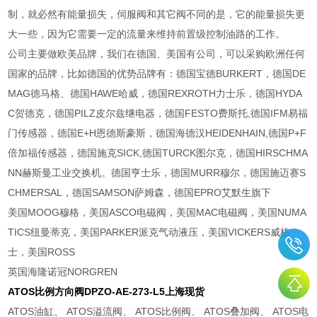
制，就必然有能量损失，伺服阀和其它阀不同的是，它的能量损失更
大一些，因为它需要一定的流量来维持前置级控制油路的工作。
公司主要做欧美品牌，我们在德国、美国有公司，可以采购欧洲任何
国家的品牌，比如德国的优势品牌有：德国宝德BURKERT，德国DE
MAG德马格、德国HAWE哈威，德国REXROTH力士乐，德国HYDA
C贺德克，德国PILZ皮尔兹继电器，德国FESTO费斯托,德国IFM易福
门传感器，德国E+H恩德斯豪斯，德国海德汉HEIDENHAIN,德国P+F
倍加福传感器，德国施克SICK,德国TURCK图尔克，德国HIRSCHMA
NN赫斯曼工业交换机。德国亨士乐，德国MURR穆尔，德国施迈赛S
CHMERSAL，德国SAMSON萨姆森，德国EPRO艾默生旗下
美国MOOG穆格，美国ASCO电磁阀，美国MAC电磁阀，美国NUMA
TICS纽曼蒂克，美国PARKER派克气动液压，美国VICKERS威格
士，美国ROSS
英国海隆诺冠NORGREN
ATOS比例方向阀
DPZO-AE-273-L5
上海现货
ATOS油缸、 ATOS溢流阀、 ATOS比例阀、 ATOS叠加阀、 ATOS电