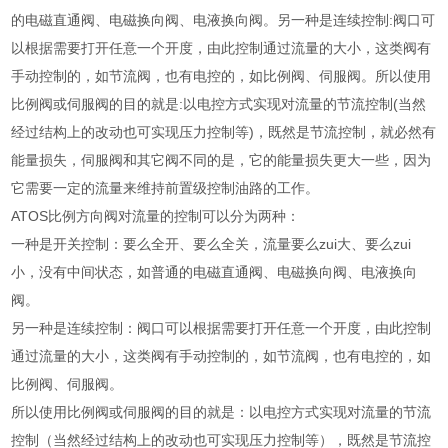
的电磁直通阀、电磁换向阀、电液换向阀。另一种是连续控制:阀口可
以根据需要打开任意一个开度，由此控制通过流量的大小，这类阀有
手动控制的，如节流阀，也有电控的，如比例阀、伺服阀。所以使用
比例阀或伺服阀的目的就是:以电控方式实现对流量的节流控制(当然
经过结构上的改动也可实现压力控制等)，既然是节流控制，就必然有
能量损失，伺服阀和其它阀不同的是，它的能量损失更大一些，因为
它需要一定的流量来维持前置级控制油路的工作。
ATOS比例方向阀对流量的控制可以分为两种：
一种是开关控制：要么全开、要么全关，流量要么zui大、要么zui
小，没有中间状态，如普通的电磁直通阀、电磁换向阀、电液换向
阀。
另一种是连续控制：阀口可以根据需要打开任意一个开度，由此控制
通过流量的大小，这类阀有手动控制的，如节流阀，也有电控的，如
比例阀、伺服阀。
所以使用比例阀或伺服阀的目的就是：以电控方式实现对流量的节流
控制（当然经过结构上的改动也可实现压力控制等），既然是节流控