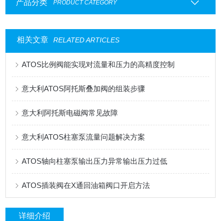
产品分类
PRODUCT CATEGORY
相关文章
RELATED ARTICLES
ATOS比例阀能实现对流量和压力的高精度控制
意大利ATOS阿托斯叠加阀的组装步骤
意大利阿托斯电磁阀常见故障
意大利ATOS柱塞泵流量问题解决方案
ATOS轴向柱塞泵输出压力异常输出压力过低
ATOS插装阀在X通回油箱阀口开启方法
详细介绍