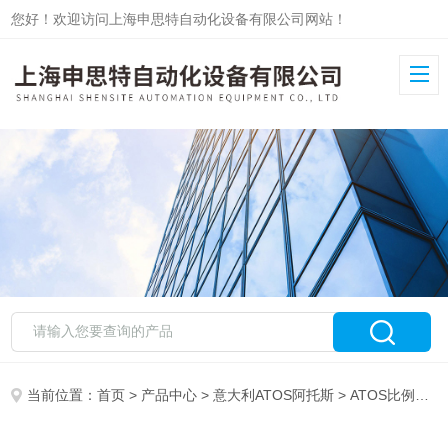
您好！欢迎访问上海申思特自动化设备有限公司网站！
当前位置：
首页
>
产品中心
>
意大利ATOS阿托斯
>
ATOS比例阀
>