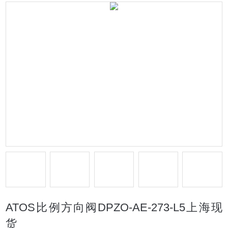
ATOS比例方向阀DPZO-AE-273-L5上海现
货