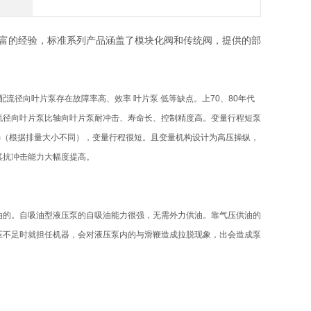
和丰富的经验，标准系列产品涵盖了模块化阀和传统阀，提供的部
阀配流径向叶
片泵存在故障率高、效率 叶片泵 低等缺点。上70、80年代
流
径向叶片泵比轴向叶片泵耐冲击、寿命长、控制精度高。变量行程短泵
m（
根据排量大小不同），变量行程很短。且变量机构设计为高压操纵，
其抗冲
击能力大幅度提高。
油的。自吸油型液压泵的自吸油能力很强，无需外力供油。靠气压供油的
压不足时就担任机器，会对液压泵内的与滑鞭造成拉脱现象，出会造成泵