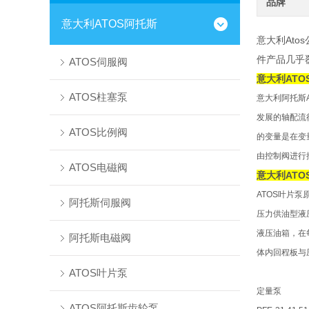
品牌
意大利ATOS阿托斯
意大利At
件产品几乎
ATOS伺服阀
意大利AT
ATOS柱塞泵
意大利阿托斯
发展的轴配流
ATOS比例阀
的变量是在变
由控制阀进行
ATOS电磁阀
意大利AT
ATOS叶片
阿托斯伺服阀
压力供油型液
液
压油箱，在
阿托斯电磁阀
体内
回程板与
ATOS叶片泵
定量泵
ATOS阿托斯齿轮泵