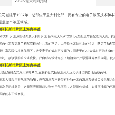
ATOS/意大利阿托斯
os公司创建于1957年，总部位于意大利北部，拥有专业的电子液压技术
覆盖整个液压领域。
OS阿托斯叶片泵上海办事处
ATOS叶片泵原理径向意大利叶片泵 径向意大利ATOS叶片泵配流与轴配流两大类。
径向柱塞泵克服了阀配流径向叶片泵的不足。由于径向泵结构上的特点，陕定了轴配
量
柱塞和限位柱塞作用下，改变定子的偏心距实现的，而定于的zui大偏心距为 5-9m
控制
。故该泵的响应速度快。径向结构设计克服了如轴向叶片泵滑靴偏磨的问题。使
OS阿托斯叶片泵上海办事处
泵原理直轴斜盘式意大利叶片泵 直轴斜盘式柱塞泵分为压力供油型的自吸油型两种。
压泵大都采用有气压的油箱，也有液压泵本身带有补油分泵向液压泵进油
口提供压力
每次启动机器后，必须等液压渍箱达到使用气压后，才能操作机械。如液压
油箱的气
压板的非正常磨损。