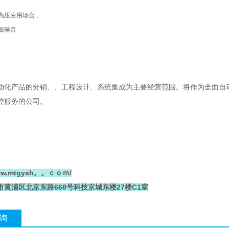
高压应用场合，
，低噪音
动化产品的分销、、工程设计、系统集成为主要经营范围。将作为全面自
控服务的公司。
www.mtgysh。。ｃｏｍ/
黄浦区北京东路668号科技京城东楼27楼C1室
询