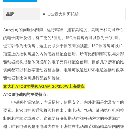
品牌
ATOS/意大利阿托斯
Atos公司的伺服比例阀，运行精准，拥有高精度、高响应和高可靠性
的电子闭环反馈，有广泛的*应用。ISO插装阀既可以作为开/关阀，
也可以作为比例阀，这主要取决于插装阀的顶盖。ISO插装阀可以和
顶盖上的控制阀里的内传感器相配合使用。所有比例阀都可以与外部
驱动器或构成整体所必须的电子元件相配合使用。目前几乎所有的比
例阀都可以和数字驱动器相连接。电脑可以通过USB电缆连接对数字
驱动器和比例阀进行配置和管控。
意大利ATOS常规阀AGAM-20/350/V上海供应
ATOS电磁阀的主要特点:
电磁阀外漏堵绝，内漏易控，使用安全。内外泄漏是危及安全的
要素。其它自控阀通常将阀杆伸出，由电动、气动、液动执行机构控
制阀芯的转动或移动。这都要解决长期动作阀杆动密封的外泄漏难
题；唯有电磁阀是用电磁力作用于密封在电动调节阀隔磁套管内的铁