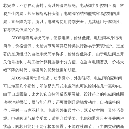
芯完成，不存在动密封，所以外漏易堵绝。电动阀力矩控制不易，容
易产生内漏，甚至拉断阀杆头部；电磁阀的结构型式容易控制内泄
漏，直至降为零。所以，电磁阀使用特别安全，尤其适用于腐蚀性、
有毒或高低温的介质。
ATOS电磁阀系统简单，便接电脑，价格低谦。电磁阀本身结构
简单，价格也低，比起调节阀等其它种类执行器易于安装维护。更显
著的是所组成的自控系统简单得多，价格要低得多。由于电磁阀是开
关信号控制，与工控计算机连接十分方便。在当今电脑普及，价格大
幅下降的时代，电磁阀的优势就更加明显。
ATOS电磁阀动作快递，功率微小，外形轻巧。电磁阀响应时间
可以短至几个毫秒，即使是先导式电磁阀也可以控制在几十毫秒内。
由于自成回路，比之其它自控阀反应更灵敏。设计得当的电磁阀线圈
功率消耗很低，属节能产品；还可做到只需触发动作，自动保持阀
位，平时一点也不耗电。电磁阀外形尺寸小，既节省空间，又轻巧美
观。电磁阀调节精度受限，适用介质受限。电磁阀通常只有开关两种
状态，阀芯只能处于两个极限位置，不能连续调节，（力图突破的新