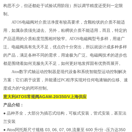
构思不少，但还都处于试验试用阶段）所以调节精度还受到一定限
制。
ATOS电磁阀对介质洁净度有较高要求，含颗粒状的介质不能适
用，如属杂质须先滤去。另外，粘稠状介质不能适用，而且，特定的
产品适用的介质粘度范围相对较窄。ATOS电磁阀型号多样，用途广
泛。电磁阀虽有先天不足，优点仍十分突出，所以就设计成多种多样
的产品，满足各种不同的需求，用途极为广泛。电磁阀技术的进步也
都是围绕着如何克服先天不足，如何更好地发挥固有优势而展开。
Atos数字式轴运动控制器是现代设备和系统智能型运动控制解决
方案：它们易于设置，并能通过PC程序实现对任何电液轴的位移、速
度或力的*化的闭环控制。
意大利ATOS常规阀AGAM-20/350/V上海供应
产品介绍：
● 品种齐全，大部分为插芯式结构，可板式安装，管式安装，甚至法
兰安装
● Atos阿托斯尺寸规格 03, 06, 07, 08,流量至 600 升/分 -压力达350