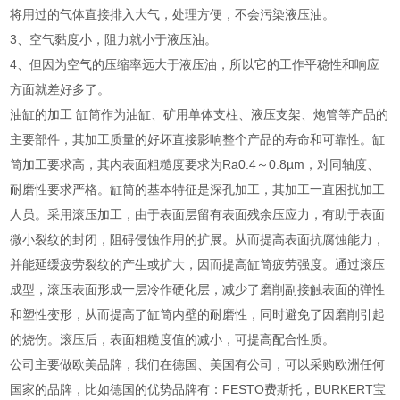
将用过的气体直接排入大气，处理方便，不会污染液压油。
3、空气黏度小，阻力就小于液压油。
4、但因为空气的压缩率远大于液压油，所以它的工作平稳性和响应
方面就差好多了。
油缸的加工 缸筒作为油缸、矿用单体支柱、液压支架、炮管等产品的
主要部件，其加工质量的好坏直接影响整个产品的寿命和可靠性。缸
筒加工要求高，其内表面粗糙度要求为Ra0.4～0.8µm，对同轴度、
耐磨性要求严格。缸筒的基本特征是深孔加工，其加工一直困扰加工
人员。采用滚压加工，由于表面层留有表面残余压应力，有助于表面
微小裂纹的封闭，阻碍侵蚀作用的扩展。从而提高表面抗腐蚀能力，
并能延缓疲劳裂纹的产生或扩大，因而提高缸筒疲劳强度。通过滚压
成型，滚压表面形成一层冷作硬化层，减少了磨削副接触表面的弹性
和塑性变形，从而提高了缸筒内壁的耐磨性，同时避免了因磨削引起
的烧伤。滚压后，表面粗糙度值的减小，可提高配合性质。
公司主要做欧美品牌，我们在德国、美国有公司，可以采购欧洲任何
国家的品牌，比如德国的优势品牌有：FESTO费斯托，BURKERT宝