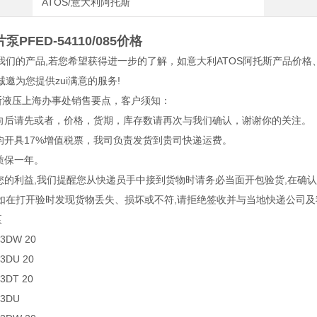
ATOS/意大利阿托斯
泵PFED-54110/085价格
我们的产品,若您希望获得进一步的了解，如意大利ATOS阿托斯产品价格
邀为您提供zui满意的服务!
托斯液压上海办事处销售要点，客户须知：
意向后请先或者，价格，货期，库存数请再次与我们确认，谢谢你的关注。
品均开具17%增值税票，我司负责发货到贵司快递运费。
质保一年。
护您的利益,我们提醒您从快递员手中接到货物时请务必当面开包验货,在
如在打开验时发现货物丢失、损坏或不符,请拒绝签收并与当地快递公司及
泵
/3DW 20
/3DU 20
/3DT 20
/3DU