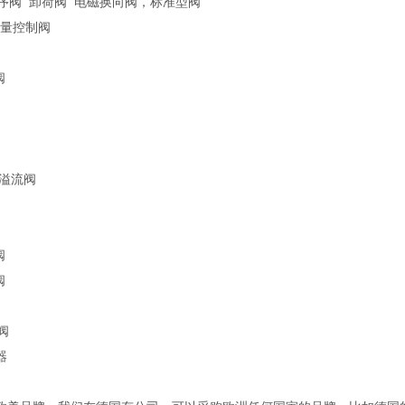
顺序阀 卸荷阀 电磁换向阀，标准型阀
流量控制阀
阀
 溢流阀
阀
阀
阀
器