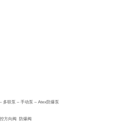
泵 – 手动泵 – Atex防爆泵
液控方向阀 防爆阀