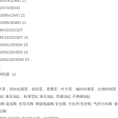
9/029/1DWG 21
0/070/3DVO
0/085/1SVO 21
0/085/3DWO 21
36/31022/1DT
45/31022/3DT 21
0/51129/3DV 23
0/51150/3DV 23
50/51150/3DW 23
泵
阿托斯 12
泵，径向柱塞泵，齿轮泵。变量泵：叶片泵，轴向柱塞泵，比例控制泵 – 多联
油缸 液压油缸，标准型缸 液压油缸 防爆油缸 不锈钢油缸
阀 溢流阀 先导式阀 两级电磁阀 安全阀 方向开/关控制 气控方向阀 
减压阀