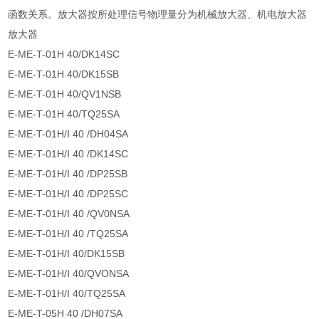
函数关系。放大器按所处理信号物理量分为机械放大器、机电放大器
放大器
E-ME-T-01H 40/DK14SC
E-ME-T-01H 40/DK15SB
E-ME-T-01H 40/QV1NSB
E-ME-T-01H 40/TQ25SA
E-ME-T-01H/I 40 /DH04SA
E-ME-T-01H/I 40 /DK14SC
E-ME-T-01H/I 40 /DP25SB
E-ME-T-01H/I 40 /DP25SC
E-ME-T-01H/I 40 /QV0NSA
E-ME-T-01H/I 40 /TQ25SA
E-ME-T-01H/I 40/DK15SB
E-ME-T-01H/I 40/QVONSA
E-ME-T-01H/I 40/TQ25SA
E-ME-T-05H 40 /DH07SA