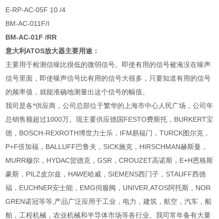
E-RP-AC-05F 10 /4
BM-AC-011F/I
BM-AC-01F /RR
意大利ATOS放大器主要用途：
主要用于检测信噪比很低的微弱信号。即使有用的信号被淹没在噪声
信号里面，即使噪声信号比有用的信号大很多，只要知道有用的信号
的频率值，就能准确地测量出这个信号的幅值。
我司是各*供应商，公司总部位于繁华的上海市中心人民广场，公司年
总销售额超过1000万。现主要供应德国FESTO费斯托，BURKERT宝
德，BOSCH-REXROTH博世力士乐，IFM易福门，TURCK图尔克，
P+F倍加福，BALLUFF巴鲁夫，SICK施克，HIRSCHMAN赫斯曼，
MURR穆尔，HYDAC贺德克，GSR，CROUZET高诺斯，E+H恩格斯
豪斯，PILZ皮尔兹，HAWE哈威，SIEMENS西门子，STAUFF西德
福，EUCHNER安士能，EMG伺服阀，UNIVER,ATOS阿托斯，NOR
GREN诺冠等等,产品广泛应用于工业，电力，建筑，航空，汽车，船
舶，工程机械，农业机械和半导体市场等各行业。我司常年备有大量