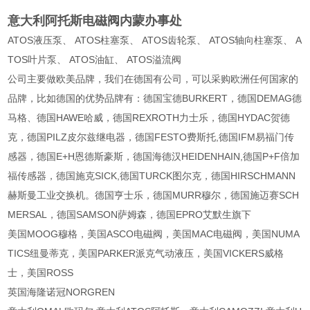
意大利阿托斯电磁阀内蒙办事处
ATOS液压泵、 ATOS柱塞泵、 ATOS齿轮泵、 ATOS轴向柱塞泵、 A
TOS叶片泵、 ATOS油缸、 ATOS溢流阀
公司主要做欧美品牌，我们在德国有公司，可以采购欧洲任何国家的
品牌，比如德国的优势品牌有：德国宝德BURKERT，德国DEMAG德
马格、德国HAWE哈威，德国REXROTH力士乐，德国HYDAC贺德
克，德国PILZ皮尔兹继电器，德国FESTO费斯托,德国IFM易福门传
感器，德国E+H恩德斯豪斯，德国海德汉HEIDENHAIN,德国P+F倍加
福传感器，德国施克SICK,德国TURCK图尔克，德国HIRSCHMANN
赫斯曼工业交换机。德国亨士乐，德国MURR穆尔，德国施迈赛SCH
MERSAL，德国SAMSON萨姆森，德国EPRO艾默生旗下
美国MOOG穆格，美国ASCO电磁阀，美国MAC电磁阀，美国NUMA
TICS纽曼蒂克，美国PARKER派克气动液压，美国VICKERS威格
士，美国ROSS
英国海隆诺冠NORGREN