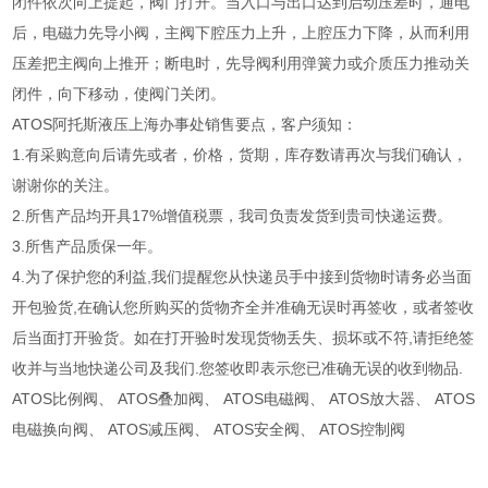
闭件依次向上提起，阀门打开。当入口与出口达到启动压差时，通电
后，电磁力先导小阀，主阀下腔压力上升，上腔压力下降，从而利用
压差把主阀向上推开；断电时，先导阀利用弹簧力或介质压力推动关
闭件，向下移动，使阀门关闭。
ATOS阿托斯液压上海办事处销售要点，客户须知：
1.有采购意向后请先或者，价格，货期，库存数请再次与我们确认，
谢谢你的关注。
2.所售产品均开具17%增值税票，我司负责发货到贵司快递运费。
3.所售产品质保一年。
4.为了保护您的利益,我们提醒您从快递员手中接到货物时请务必当面
开包验货,在确认您所购买的货物齐全并准确无误时再签收，或者签收
后当面打开验货。如在打开验时发现货物丢失、损坏或不符,请拒绝签
收并与当地快递公司及我们.您签收即表示您已准确无误的收到物品.
ATOS比例阀、 ATOS叠加阀、 ATOS电磁阀、 ATOS放大器、 ATOS
电磁换向阀、 ATOS减压阀、 ATOS安全阀、 ATOS控制阀