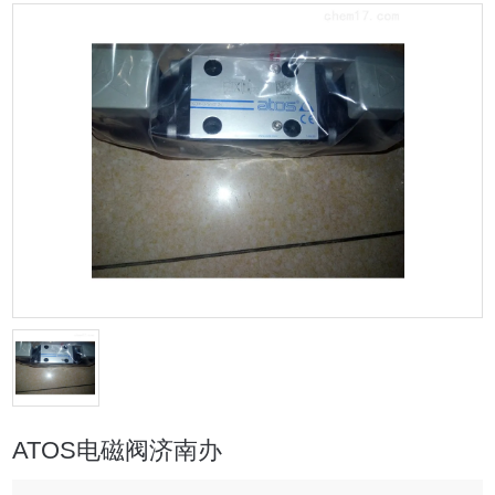
ATOS电磁阀济南办