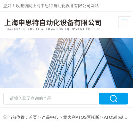
您好！欢迎访问上海申思特自动化设备有限公司网站！
当前位置：
首页
>
产品中心
>
意大利ATOS阿托斯
>
ATOS电磁阀
>