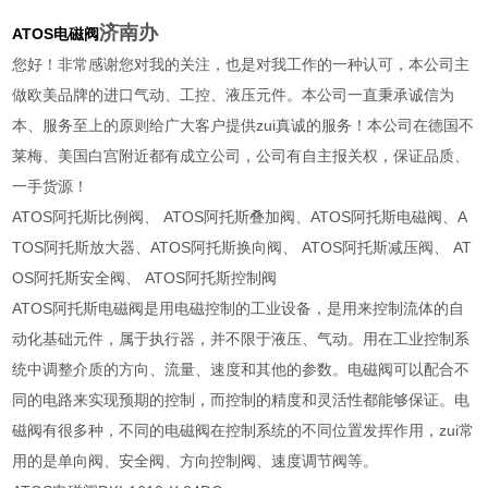
济南办
ATOS电磁阀
您好！非常感谢您对我的关注，也是对我工作的一种认可，本公司主
做欧美品牌的进口气动、工控、液压元件。本公司一直秉承诚信为
本、服务至上的原则给广大客户提供zui真诚的服务！本公司在德国不
莱梅、美国白宫附近都有成立公司，公司有自主报关权，保证品质、
一手货源！
ATOS阿托斯比例阀、 ATOS阿托斯叠加阀、ATOS阿托斯电磁阀、A
TOS阿托斯放大器、ATOS阿托斯换向阀、 ATOS阿托斯减压阀、 AT
OS阿托斯安全阀、 ATOS阿托斯控制阀
ATOS阿托斯电磁阀是用电磁控制的工业设备，是用来控制流体的自
动化基础元件，属于执行器，并不限于液压、气动。用在工业控制系
统中调整介质的方向、流量、速度和其他的参数。电磁阀可以配合不
同的电路来实现预期的控制，而控制的精度和灵活性都能够保证。电
磁阀有很多种，不同的电磁阀在控制系统的不同位置发挥作用，zui常
用的是单向阀、安全阀、方向控制阀、速度调节阀等。