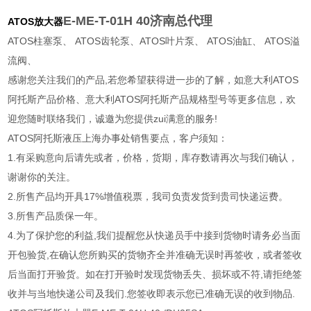
E-ME-T-01H 40济南总代理
ATOS放大器
ATOS柱塞泵、 ATOS齿轮泵、ATOS叶片泵、 ATOS油缸、 ATOS溢
流阀、
感谢您关注我们的产品,若您希望获得进一步的了解，如意大利ATOS
阿托斯产品价格、意大利ATOS阿托斯产品规格型号等更多信息，欢
迎您随时联络我们，诚邀为您提供zui满意的服务!
ATOS阿托斯液压上海办事处销售要点，客户须知：
1.有采购意向后请先或者，价格，货期，库存数请再次与我们确认，
谢谢你的关注。
2.所售产品均开具17%增值税票，我司负责发货到贵司快递运费。
3.所售产品质保一年。
4.为了保护您的利益,我们提醒您从快递员手中接到货物时请务必当面
开包验货,在确认您所购买的货物齐全并准确无误时再签收，或者签收
后当面打开验货。如在打开验时发现货物丢失、损坏或不符,请拒绝签
收并与当地快递公司及我们.您签收即表示您已准确无误的收到物品.