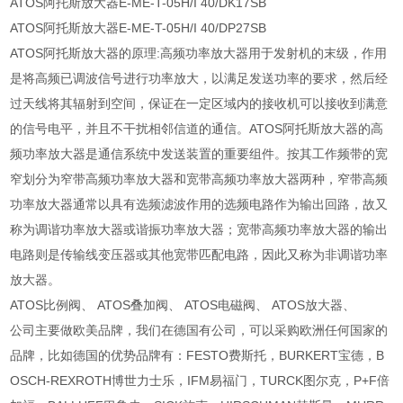
ATOS阿托斯放大器E-ME-T-05H/I 40/DK17SB
ATOS阿托斯放大器E-ME-T-05H/I 40/DP27SB
ATOS阿托斯放大器的原理:高频功率放大器用于发射机的末级，作用
是将高频已调波信号进行功率放大，以满足发送功率的要求，然后经
过天线将其辐射到空间，保证在一定区域内的接收机可以接收到满意
的信号电平，并且不干扰相邻信道的通信。ATOS阿托斯放大器的高
频功率放大器是通信系统中发送装置的重要组件。按其工作频带的宽
窄划分为窄带高频功率放大器和宽带高频功率放大器两种，窄带高频
功率放大器通常以具有选频滤波作用的选频电路作为输出回路，故又
称为调谐功率放大器或谐振功率放大器；宽带高频功率放大器的输出
电路则是传输线变压器或其他宽带匹配电路，因此又称为非调谐功率
放大器。
ATOS比例阀、 ATOS叠加阀、 ATOS电磁阀、 ATOS放大器、
公司主要做欧美品牌，我们在德国有公司，可以采购欧洲任何国家的
品牌，比如德国的优势品牌有：FESTO费斯托，BURKERT宝德，B
OSCH-REXROTH博世力士乐，IFM易福门，TURCK图尔克，P+F倍