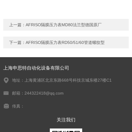
上一篇：
AFRISO隔膜压力表MD80法兰型德国原厂
下一篇：
AFRISO隔膜压力表RD50/51/60管道螺纹型
上海申思特自动化设备有限公司
地址：上海黄浦区北京东路668号科技京城东楼27楼C1
邮箱：244322418@qq.com
传真：
关注我们