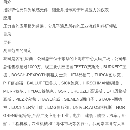
简介
指以弹性元件为敏感元件，测量并指示高于环境压力的仪表
应用
压力表的应用极为普遍，它几乎遍及所有的工业流程和科研领域
目录
展开
测量范围的确定
我司是各*供应商，公司总部位于繁华的上海市中心人民广场，公司年
总销售额超过1000万。现主要供应德国FESTO费斯托，BURKERT宝
德，BOSCH-REXROTH博世力士乐，IFM易福门，TURCK图尔克，
P+F倍加福，BALLUFF巴鲁夫，SICK施克，HIRSCHMAN赫斯曼，
MURR穆尔，HYDAC贺德克，GSR，CROUZET高诺斯，E+H恩格斯
豪斯，PILZ皮尔兹，HAWE哈威，SIEMENS西门子，STAUFF西德
福，EUCHNER安士能，EMG伺服阀，UNIVER,ATOS阿托斯，NOR
GREN诺冠等等,产品广泛应用于工业，电力，建筑，航空，汽车，船
舶，工程机械，农业机械和半导体市场等各行业。我司常年备有大量