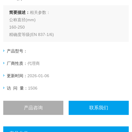
简要描述：
相关参数：
公称直径(mm)
160-250
精确度等级(EN 837-1/6)
0.25级
量程(EN837-1/5)
产品型号：
-1/0到-1/+15 bar
厂商性质：
代理商
0/0.6到0/400 bar
更新时间：
2026-01-06
访 问 量：
1506
产品咨询
联系我们