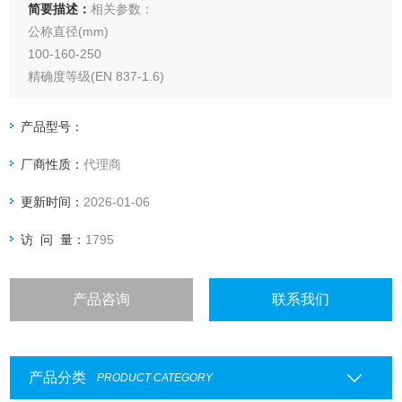
简要描述：
相关参数：
公称直径(mm)
100-160-250
精确度等级(EN 837-1.6)
1.0级
量程(EN837-1/5)
产品型号：
-1/0到-1/+15 bar
厂商性质：
代理商
0/0.6到0/1000 bar
更新时间：
2026-01-06
访 问 量：
1795
产品咨询
联系我们
产品分类
PRODUCT CATEGORY