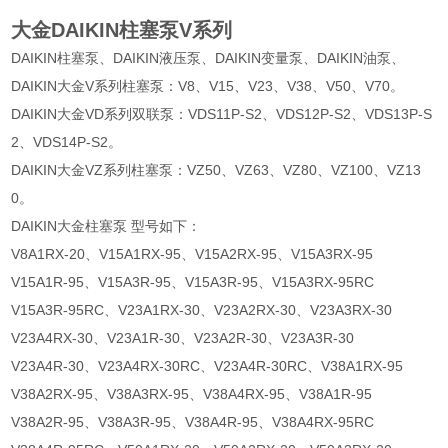
大金DAIKIN柱塞泵V系列
DAIKIN柱塞泵、DAIKIN液压泵、DAIKIN变量泵、DAIKIN油泵、
DAIKIN大金V系列柱塞泵：V8、V15、V23、V38、V50、V70。
DAIKIN大金VD系列双联泵：VDS11P-S2、VDS12P-S2、VDS13P-S
2、VDS14P-S2。
DAIKIN大金VZ系列柱塞泵：VZ50、VZ63、VZ80、VZ100、VZ13
0。
DAIKIN大金柱塞泵 型号如下：
V8A1RX-20、V15A1RX-95、V15A2RX-95、V15A3RX-95
V15A1R-95、V15A3R-95、V15A3R-95、V15A3RX-95RC
V15A3R-95RC、V23A1RX-30、V23A2RX-30、V23A3RX-30
V23A4RX-30、V23A1R-30、V23A2R-30、V23A3R-30
V23A4R-30、V23A4RX-30RC、V23A4R-30RC、V38A1RX-95
V38A2RX-95、V38A3RX-95、V38A4RX-95、V38A1R-95
V38A2R-95、V38A3R-95、V38A4R-95、V38A4RX-95RC