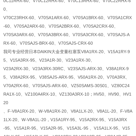
0C11RHX-60、V70C12RHX-60、V70C13RHX-60、V70C22RHX-6
0、
V70C23RHX-60、V70SA1ARX-60、V70SA1BRX-60、V70SA1CRX
-60、V70SA2ARX-60、V70SA2BRX-60、V70SA2CRX-60、
V70SA3ARX-60、V70SA3BRX-60、V70SA3CRX-60、V70SAJS-A
RX-60、V70SAJS-BRX-60、V70SAJS-CRX-60
我司专业经营日本DAIKIN大金变量柱塞泵V8A1RX-20、V15A1RY-9
5、V15A3RX-95、V23A1R-30、V23A1RX-30、
V23A2RX-30、V23A3RX-30RC、V23SAJS-ARX-30、V38A1RX-9
5、V38A2RX-95、V38SAJS-ARX-95、V50A1RX-20、V70A3RX、
V70A2RX-60、V70SAJS-ARX-60、VZ50SAMS-30S01、VZ80C24
RA1X-10、VZ100A4RX-10、VZ130A3RX-10；HV50、HV90、HV1
20
、F-V8A1RX-20、W-V8A1RX-20、V8A1LX-20、V8A1L-20、F-V8A
1LX-20、W-V8A1L-20，V15A1RY-95、V15A2RX-95、V15A3RX
-95、V15A1R-95、V15A2R-95、V15A3L-95 、V15A1LX-95、V15