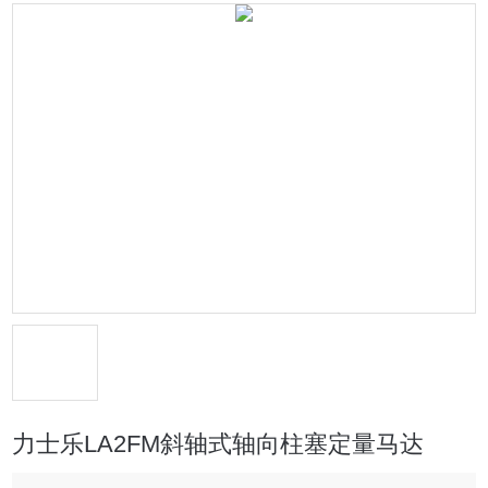
力士乐LA2FM斜轴式轴向柱塞定量马达