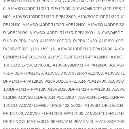
10VSO71DFR1/31R-PPA12N00, A10VSO100DFR1/31R-PPB12N0
0, A10VSO140DFR1/31R-PPA12N00, A10VSO45DFR1/32R-PPB12
N00, A10VSO100DFR1/32R-PPB12N00, A10VSO071DFR1/32R-V
PB12N00, A10VSO140DFR1/32R-VPB12N00, A10VSO140DRS/32
R-VPB22U99, A10VSO140DFLR1/31R-PPB12KO1, A10VSO45DF
R1/31R-PPA12N00, A10VS0100DR/31R-PPA12N00, A10VS0100D
R/32R-VPB22（12）U99（N, A10VS018DR/31R-PPA12N00, A10V
028DR/31R-PSC12N00, A10VSO71DFR1/31R-PPA12N00, A10VG
18HD1/10L-NSC16N003E, A10VS028DR/31R-PPA12N00, A10VS0
45DR/31R-PPA12K25, A10VSO045DR/31R-PPA12N00, A10VSO71
DFR1/31R-PPA12KB5, A10VSO28DRF1/31R-PSA12N00, A10VSO
100DFR1/31R-PPA12K, A10VSO100DFR1/31R-PPA12KB3, A10VS
010DR, A10VSO71DFR/31R-PSC62K07, A10VS045DFR1/31RPPA
12NOO, A10V071DFRI/34 PSC6402-S0225, A10VSO-140DR/31R-
PPB12N00, A10VS0-71FR1/31R-PPA12N00, A10VS071DFR1/31R-
PPB12NOO, MA10VSO100PFR1/31R-PPA12N00, E-A10VSO140D