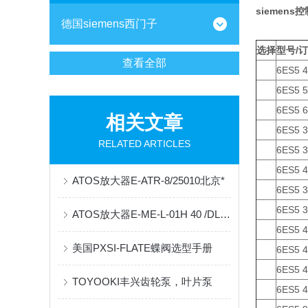
siemen
德国siemens西门子
选择
型号/
查看全部
6ES5 
6ES5 
6ES5 
相关文章
6ES5 
RELATED ARTICLES
6ES5 3
6ES5 4
ATOS放大器E-ATR-8/25010北京*
6ES5 
6ES5 
ATOS放大器E-ME-L-01H 40 /DL27SB安徽现货
6ES5 4
美国PXSI-FLATE蝶阀选型手册
6ES5 4
6ES5 
TOYOOKI丰兴齿轮泵，叶片泵
6ES5 