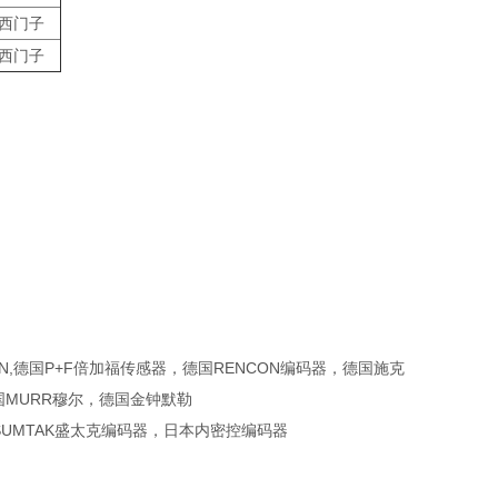
西门子
西门子
IN,德国P+F倍加福传感器，德国RENCON编码器，德国施克
德国MURR穆尔，德国金钟默勒
SUMTAK盛太克编码器，日本内密控编码器