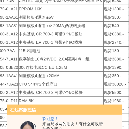
941-7UB11
CPU 941单元 内部RAM2K子模块MAX容量16K
现货
6450.-
375-0LA21
EPROM 16K
现货
1300.-
498-1AA61
测量模板4通道 ±5V
现货
350.-
498-1AA51
测量模板4通道 ±4~20MA,两线转换器
现货
540.-
700-3LA12
中央基板 CR 700-3 可带9个I/O模块
现货
6380.-
700-1LA12
中央基板 ER 700-1 可带9个I/O模块
现货
2740.-
000-7AA
115U锂电池
现货
180.-
54-7LA11
数字输出16点24VDC; 2.0A隔离4点一组
现货
3680.-
705-0BB20
306连接电缆CC-EU 1.25M
现货
1390.-
498-1AA41
测量模板4通道 ±20MA
现货
350.-
944-7UA21
CPU 944带2个程序口
现货
38920.-
700-2LA12
中央基板 CR 700-2 可带7个I/O模块
现货
5500.-
375-0LD11
RAM 8K
现货
1980.-
705-0BB50
306连接电缆CC-EU 1.50M
现货
1420.-
90-7LB11
24针前汇线板
现货
270.-
欢迎您！
来自局域网的朋友！有什么可以帮
58-7LB11
数字输出8点继电器,230VAC; 5A独立回路
现货
3060.-