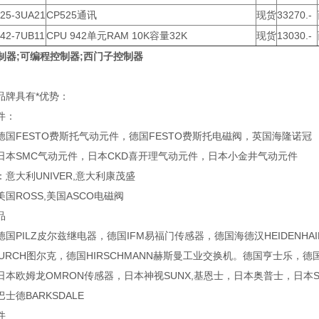
525-3UA21
CP525通讯
现货
33270.-
942-7UB11
CPU 942单元RAM 10K容量32K
现货
13030.-
s控制器;可编程控制器;西门子控制器
品牌具有*优势：
件：
德国FESTO费斯托气动元件，德国FESTO费斯托电磁阀，英国海隆诺冠
日本SMC气动元件，日本CKD喜开理气动元件，日本小金井气动元件
意大利UNIVER,意大利康茂盛
国ROSS,美国ASCO电磁阀
品
国PILZ皮尔兹继电器，德国IFM易福门传感器，德国海德汉HEIDENHA
国TURCH图尔克，德国HIRSCHMANN赫斯曼工业交换机。德国亨士乐，
日本欧姆龙OMRON传感器，日本神视SUNX,基恩士，日本奥普士，日本
士德BARKSDALE
件