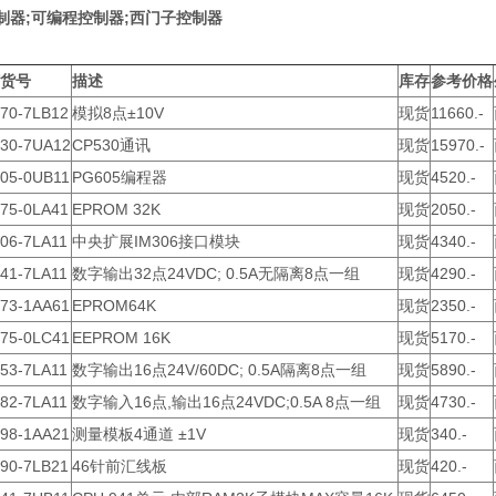
s控制器;可编程控制器;西门子控制器
订货号
描述
库存
参考价格
470-7LB12
模拟8点±10V
现货
11660.-
530-7UA12
CP530通讯
现货
15970.-
605-0UB11
PG605编程器
现货
4520.-
375-0LA41
EPROM 32K
现货
2050.-
06-7LA11
中央扩展IM306接口模块
现货
4340.-
41-7LA11
数字输出32点24VDC; 0.5A无隔离8点一组
现货
4290.-
373-1AA61
EPROM64K
现货
2350.-
375-0LC41
EEPROM 16K
现货
5170.-
53-7LA11
数字输出16点24V/60DC; 0.5A隔离8点一组
现货
5890.-
82-7LA11
数字输入16点,输出16点24VDC;0.5A 8点一组
现货
4730.-
498-1AA21
测量模板4通道 ±1V
现货
340.-
490-7LB21
46针前汇线板
现货
420.-