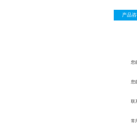
产品咨
您
您
联
常