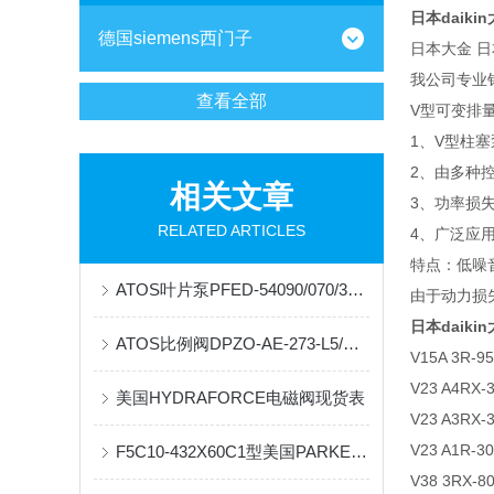
日本daikin
德国siemens西门子
日本大金 日本
我公司专业销售大
查看全部
V型可变排
1、V型柱
2、由多种
相关文章
3、功率损
RELATED ARTICLES
4、广泛应
特点：低噪
ATOS叶片泵PFED-54090/070/3DUF21*现货
由于动力损
日本daikin
ATOS比例阀DPZO-AE-273-L5/DG53*
V15A 3R-9
V23 A4RX-
美国HYDRAFORCE电磁阀现货表
V23 A3RX-
V23 A1R-30
F5C10-432X60C1型美国PARKER电液比例节流阀技术原理
V38 3RX-8