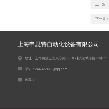
上一篇：
下一篇：
上海申思特自动化设备有限公司
地址：上海黄浦区北京东路668号科技京城东楼27楼C1
邮箱：244322418@qq.com
传真：