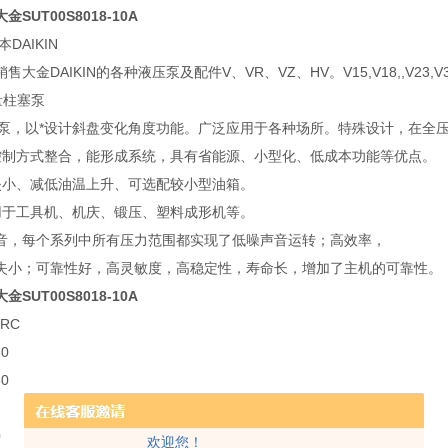
大金SUT00S8018-10A
DAIKIN
金DAIKIN的各种液压泵及配件V、VR、VZ、HV。V15,V18,,V23,V38,V50,V70
量柱塞泵
塞泵，以*设计斜盘变化角度功能。广泛应用于各种场所。特殊设计，在全
控制方式整合，能形成系统，具有省能源、小型化、低成本功能等优点。
失小、减低油温上升、可选配较小型油箱。
用于工具机、机庆、锻压、塑料成形机等。
音，每个系列中所有压力范围都实现了低噪声音运转；高效率，
失小；可靠性好，高灵敏度，高稳定性，寿命长，增加了主机的可靠性。
大金SUT00S8018-10A
5RC
30
30
0
欢迎您！