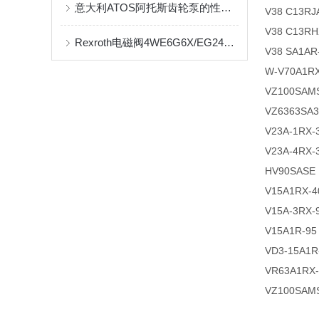
意大利ATOS阿托斯齿轮泵的性能调节
V38 C13RJ
V38 C13RH
Rexroth电磁阀4WE6G6X/EG24NZ5L*
V38 SA1AR
W-V70A1RX
VZ100SAMS
VZ6363SA3
V23A-1RX-
V23A-4RX-
HV90SASE 
V15A1RX-4
V15A-3RX-
V15A1R-95
VD3-15A1R
VR63A1RX-
VZ100SAM