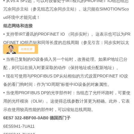
• 从V5.4 SP2起，可以对设备处于IRT模式的PROFINET IO组态组态
冗余同步主站（参见组态冗余同步主站）。这只能在SIMOTION/Sco
ut环境中才能完成！
组态网络和连接
• 支持带IRT通讯的PROFINET IO （同步实时）。这表示也可以为PR
OFINET IO组态短和同等长度的总线周期（参见引言：同步实时以太
网）。
• 当将已复制的IO设备插入另一个站时，改善处理。如果IP地址已分
配，则可以在插入时要采取的动作（保持地址或分配新地址）。
• 现在可使用与PROFIBUS DP从站相似的方式设置PROFINET IO设
备的看门狗时间：作为"IO周期"标签中IO设备的对象属性。
• 当使用PROFIBUS DP的光学部件时：当组态了光纤环路时，可要使
用的光纤模块（OLM）。这使得总线参数计算更为精确。此外，它表
示在使用较高性能的部件时，可以缩短总线周期。
6ES7 322-8BF00-0AB0 德国西门子
6ES5941-7UA11