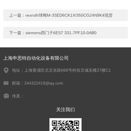
上一篇：
rexroth球阀M-3SED6CK1X/350CG24N9K4现货
下一篇：
siemens西门子6ES7 331-7PF10-0AB0
上海申思特自动化设备有限公司
地址：上海黄浦区北京东路668号科技京城东楼27楼C1
邮箱：244322418@qq.com
传真：
关注我们