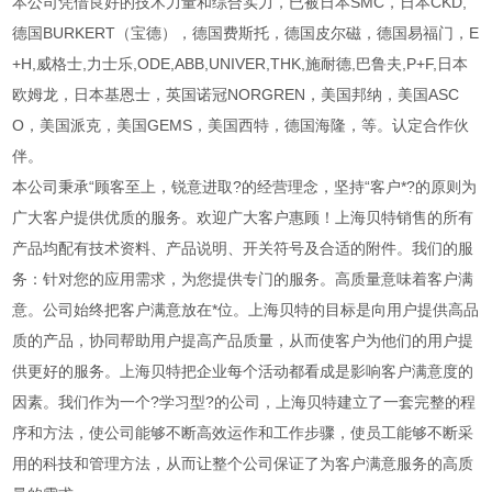
本公司凭借良好的技术力量和综合实力，已被日本SMC，日本CKD,
德国BURKERT（宝德），德国费斯托，德国皮尔磁，德国易福门，E
+H,威格士,力士乐,ODE,ABB,UNIVER,THK,施耐德,巴鲁夫,P+F,日本
欧姆龙，日本基恩士，英国诺冠NORGREN，美国邦纳，美国ASC
O，美国派克，美国GEMS，美国西特，德国海隆，等。认定合作伙
伴。
本公司秉承“顾客至上，锐意进取?的经营理念，坚持“客户*?的原则为
广大客户提供优质的服务。欢迎广大客户惠顾！上海贝特销售的所有
产品均配有技术资料、产品说明、开关符号及合适的附件。我们的服
务：针对您的应用需求，为您提供专门的服务。高质量意味着客户满
意。公司始终把客户满意放在*位。上海贝特的目标是向用户提供高品
质的产品，协同帮助用户提高产品质量，从而使客户为他们的用户提
供更好的服务。上海贝特把企业每个活动都看成是影响客户满意度的
因素。我们作为一个?学习型?的公司，上海贝特建立了一套完整的程
序和方法，使公司能够不断高效运作和工作步骤，使员工能够不断采
用的科技和管理方法，从而让整个公司保证了为客户满意服务的高质