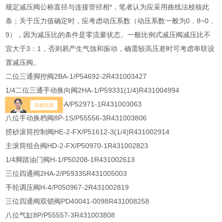
规定减压阀公称直径与连接管径相*，笔者认为应采用曲线法校核此
条；关于压力值确定时，应考虑动压系数（动压系数一般为0．8~0．
9），因为减压比的条件是零流量状态。一般比例式减压阀减压比不
宜大于3：1，否则易产生气蚀和振动，确需较高压差时可考虑串联设
置减压阀。
二位三通脚控阀2BA-1/P54692-2R431003427
1/4二位三通手动换向阀2HA-1/P59331(1/4)R431004994
1/4脚踏油门阀H-1-A/P52971-1R431003063
八位手动换档阀8P-1S/P55556-3R431003806
捞砂滚筒控制阀HE-2-FX/P51612-3(1/4)R431002914
主滚筒组合阀HD-2-FX/P50970-1R431002823
1/4脚踏油门阀H-1/P50208-1R431002613
三位四通阀2HA-2/P59335R431005003
手轮调压阀H-4/P050967-2R431002819
三位四通阀双锁阀PD40041-0098R431008258
八位气缸8P/P55557-3R431003808