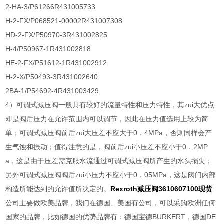
2-HA-3/P61266R431005733
H-2-FX/P068521-00002R431007308
HD-2-FX/P50970-3R431002825
H-4/P50967-1R431002818
HE-2-FX/P51612-1R431002912
H-2-X/P50493-3R431002640
2BA-1/P54692-4R431003429
4）可调式减压阀一般具有较好的流量特性和压力特性，其zui大优点
即是阀后压力在允许范围内可以调节，因此在压力值选用上较为简
单；可调式减压阀前后zui大压差不应大于0．4MPa，否则同样会产
生气蚀和振动；值得注意的是，阀前后zui小压差不应小于0．2MP
a，这是由于压差需克服水流通过可调式减压阀所产生的水头损失；
另外可调式减压阀阀后zui小压力不应小于0．05MPa，这是阀门内部
构造所能达到的允许值所决定的。
Rexroth减压阀3610607100现货
公司主要做欧美品牌，我们在德国、美国有公司，可以采购欧洲任何
国家的品牌，比如德国的优势品牌有：德国宝德BURKERT，德国DE