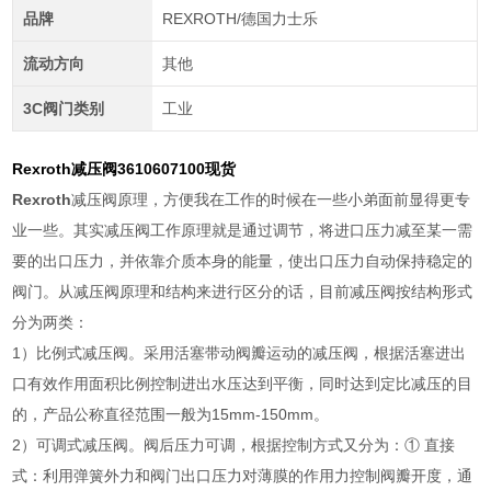
品牌
REXROTH/德国力士乐
流动方向
其他
3C阀门类别
工业
Rexroth减压阀3610607100现货
Rexroth
减压阀原理，方便我在工作的时候在一些小弟面前显得更专
业一些。其实减压阀工作原理就是通过调节，将进口压力减至某一需
要的出口压力，并依靠介质本身的能量，使出口压力自动保持稳定的
阀门。从减压阀原理和结构来进行区分的话，目前减压阀按结构形式
分为两类：
1）比例式减压阀。采用活塞带动阀瓣运动的减压阀，根据活塞进出
口有效作用面积比例控制进出水压达到平衡，同时达到定比减压的目
的，产品公称直径范围一般为15mm-150mm。
2）可调式减压阀。阀后压力可调，根据控制方式又分为：① 直接
式：利用弹簧外力和阀门出口压力对薄膜的作用力控制阀瓣开度，通