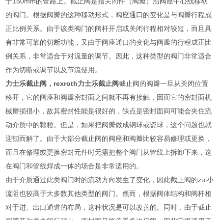
于150mm的管路上。截止阀是指关闭件（阀瓣）沿阀座中心线移动
的阀门。根据阀瓣的这种移动形式，阀座通口的变化是与阀瓣行程成
正比例关系。由于该类阀门的阀杆开启或关闭行程相对较短，而且具
有非常可靠的切断功能，又由于阀座通口的变化与阀瓣的行程成正比
例关系，非常适合于对流量的调节。因此，这种类型的阀门非常适合
作为切断或调节以及节流使用。
力士乐截止阀，rexroth力士乐截止阀
截止阀的阀瓣一旦从关闭位置
移开，它的阀座和阀瓣密封面之间就不再有接触，因而它的密封面机
械磨损很小，故其密封性能是很好的，缺点是密封面间可能会夹住流
动介质中的颗粒。但是，如果把阀瓣做成钢球或瓷球，这个问题也就
迎韧而解了。由于大部分截止阀的阀座和阀瓣比较容易修理或更换，
而且在修理或更换密封元件时无需把整个阀门从管线上拆卸下来，这
在阀门和管线焊成一体的场合是非常适用的。
由于介质通过此类阀门时的流动方向发生了变化，因此截止阀的zui小
流阻也较高于大多数其他类型的阀门。然而，根据阀体结构和阀杆相
对于进、出口通道的布局，这种状况是可以改善的。同时．由于截止