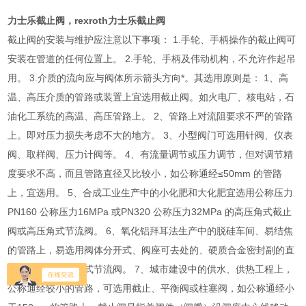
力士乐截止阀，rexroth力士乐截止阀
截止阀的安装与维护应注意以下事项： 1.手轮、手柄操作的截止阀可
安装在管道的任何位置上。 2.手轮、手柄及伟动机构，不允许作起吊
用。 3.介质的流向应与阀体所示箭头方向*。其选用原则是： 1、高
温、高压介质的管路或装置上宜选用截止阀。如火电厂、核电站，石
油化工系统的高温、高压管路上。 2、管路上对流阻要求不严的管路
上。即对压力损失考虑不大的地方。 3、小型阀门可选用针阀、仪表
阀、取样阀、压力计阀等。 4、有流量调节或压力调节，但对调节精
度要求不高，而且管路直径又比较小，如公称通经≤50mm 的管路
上，宜选用。 5、合成工业生产中的小化肥和大化肥宜选用公称压力
PN160 公称压力16MPa 或PN320 公称压力32MPa 的高压角式截止
阀或高压角式节流阀。 6、氧化铝拜耳法生产中的脱硅车间、易结焦
的管路上，易选用阀体分开式、阀座可去处的、硬质合金密封副的直
流式截止阀或直流式节流阀。 7、城市建设中的供水、供热工程上，
公称通经较小的管路，可选用截止、平衡阀或柱塞阀，如公称通经小