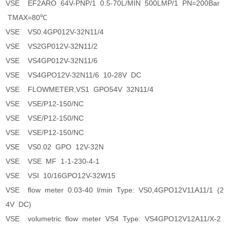
VSE EF2ARO 64V-PNP/1 0.5-70L/MIN 500LMP/1 PN=200Bar
TMAX=80℃
VSE VS0.4GP012V-32N11/4
VSE VS2GP012V-32N11/2
VSE VS4GP012V-32N11/6
VSE VS4GPO12V-32N11/6 10-28V DC
VSE FLOWMETER,VS1 GPO54V 32N11/4
VSE VSE/P12-150/NC
VSE VSE/P12-150/NC
VSE VSE/P12-150/NC
VSE VS0.02 GPO 12V-32N
VSE VSE MF 1-1-230-4-1
VSE VSI 10/16GPO12V-32W15
VSE flow meter 0.03-40 l/min Type: VS0,4GPO12V11A11/1 (2
4V DC)
VSE volumetric flow meter VS4 Type: VS4GPO12V12A11/X-2