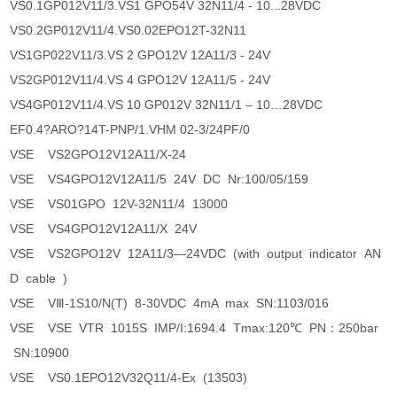
VS0.1GP012V11/3.VS1 GPO54V 32N11/4 - 10...28VDC
VS0.2GP012V11/4.VS0.02EPO12T-32N11
VS1GP022V11/3.VS 2 GPO12V 12A11/3 - 24V
VS2GP012V11/4.VS 4 GPO12V 12A11/5 - 24V
VS4GP012V11/4.VS 10 GP012V 32N11/1 – 10…28VDC
EF0.4?ARO?14T-PNP/1.VHM 02-3/24PF/0
VSE VS2GPO12V12A11/X-24
VSE VS4GPO12V12A11/5 24V DC Nr:100/05/159
VSE VS01GPO 12V-32N11/4 13000
VSE VS4GPO12V12A11/X 24V
VSE VS2GPO12V 12A11/3—24VDC (with output indicator AN
D cable )
VSE VⅢ-1S10/N(T) 8-30VDC 4mA max SN:1103/016
VSE VSE VTR 1015S IMP/I:1694.4 Tmax:120℃ PN：250bar
SN:10900
VSE VS0.1EPO12V32Q11/4-Ex (13503)