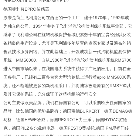
PR6423/014-020 PR6423/015-02
德国菲利普EPRO传感器
原来是荷兰飞利浦公司在西德的一个工厂，建于1970年，1992年成
为独立的公司。1994年并购了飞利浦汽轮机监测保护系统事业部，它
继承了飞利浦公司在旋转机械保护领域积累数十年的宝贵经验以及装
备精良的生产设施，尤其是飞利浦多年培育的资深专家以及遍布的销
售及技术服务网络。并在此基础上，开发成功新一代汽轮机监测保护
系统：MMS6000。 自从1986年飞利浦汽轮机监测保护系统RMS700
进入中国市场以来，在我国电力系统中获得了广泛的应用。目前在全
国各电厂，已经有二百多台套大型汽轮机上运行着epro MMS6000系
统，还不断地被更多的新机组采用，并将陆续改造原有的RMS700以
及其它保护系统，充分保证了这些机组的运行安全
公司主要做欧美品牌，我们在德国有公司，可以采购欧洲任何国家的
品牌，比如德国的优势品牌有：德国宝德BURKERT，德国DEMAG德
马格、德国HAWE哈威，德国REXROTH力士乐，德国HYDAC贺德
克，德国PILZ皮尔兹继电器，德国FESTO费斯托,德国IFM易福门传