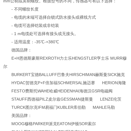
mm公制或英制螺纹。根据型号的不同，传感器可有以下选择：
- 不同螺纹长度
- 电缆的末端可选择自锁式防水接头或裸线方式
- 电缆可选择铠装或非铠装
- 1 m电缆处可选择有接头或无接头。
- 适用温度：-35℃-+380℃
德国品牌：
E+H恩德斯豪斯REXROTH力士乐HENGSTLER亨士乐 MURR穆
尔
BURKERT宝德BALLUFF巴鲁夫HIRSCHIMAN赫斯曼SICK施克
HYDAC贺德克P+F倍加福SCHMERSAL施迈赛 HERION海隆
FESTO费斯托WAHE哈威HEIDENHAI海德汉GSR电磁阀
STAUFF西德福PILZ皮尔兹GESSMAN捷斯曼 LENZE伦茨
TURCK图尔克IFM易福门KUBLER库伯勒 MAHLE马勒
美国品牌：
MOOG穆格PARKER派克EATON伊顿SOR索尔