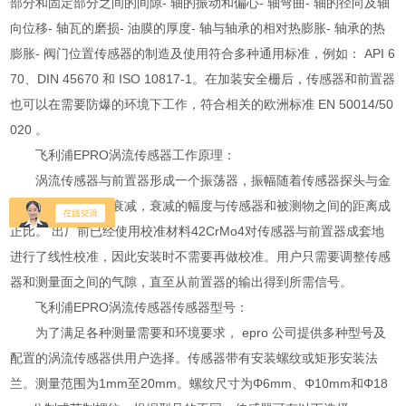
部分和固定部分之间的间隙- 轴的振动和偏心- 轴弯曲- 轴的径向及轴
向位移- 轴瓦的磨损- 油膜的厚度- 轴与轴承的相对热膨胀- 轴承的热
膨胀- 阀门位置传感器的制造及使用符合多种通用标准，例如： API 6
70、DIN 45670 和 ISO 10817-1。在加装安全栅后，传感器和前置器
也可以在需要防爆的环境下工作，符合相关的欧洲标准 EN 50014/50
020 。
飞利浦EPRO涡流传感器工作原理：
涡流传感器与前置器形成一个振荡器，振幅随着传感器探头与金
属被测物的接近而衰减，衰减的幅度与传感器和被测物之间的距离成
正比。 出厂前已经使用校准材料42CrMo4对传感器与前置器成套地
进行了线性校准，因此安装时不需要再做校准。用户只需要调整传感
器和测量面之间的气隙，直至从前置器的输出得到所需信号。
飞利浦EPRO涡流传感器传感器型号：
为了满足各种测量需要和环境要求， epro 公司提供多种型号及
配置的涡流传感器供用户选择。传感器带有安装螺纹或矩形安装法
兰。测量范围为1mm至20mm。螺纹尺寸为Φ6mm、Φ10mm和Φ18