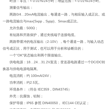
时漂：零点：< 0.01%/24小时；增益范围：< 0.01%/24小时。
测量信号输出：
两路0/4…20mA电流输出，每通道一路，与相应输入成正比。或
一路电流输出与max(Sxpp，Sypp)、Smax成正比。
允许负载：500Ω；
有短路和开路保护，通过夹线端子连接电缆。
两路带缓冲的电压输出（2-10V），每个通道一路，与输入动态
信号成正比，用于测试，也可以用于分析和诊断目的；
一个“OK"状态输出和两个限值输出。
供电电源：18…24…31.2V直流；变送器电路通过一个DC/DC转
换器与供电电源电隔离。
电流消耗：约 100mA/24V；
功率消耗：约2.5瓦。
环境条件：（符合 IEC359，DIN43745）
外壳：抗腐蚀，铝制；
保护等级：IP65 参照 DIN40050， IEC144 CE认证；