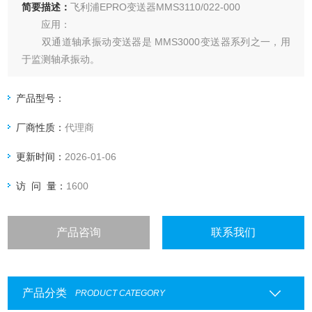
简要描述：
飞利浦EPRO变送器MMS3110/022-000
应用：
双通道轴承振动变送器是 MMS3000变送器系列之一，用
于监测轴承振动。
变送器的输入为epro公司产品PR9266/…，和PR9268/…
系列。
产品型号：
应用领域包括各种类型的涡轮机械，大型和小型的汽轮
厂商性质：
代理商
机，风扇，鼓风机，压缩机，齿轮箱，离心机，泵，磨煤机及
其它。
更新时间：
2026-01-06
访 问 量：
1600
产品咨询
联系我们
产品分类
PRODUCT CATEGORY