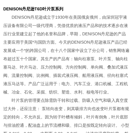
DENISON丹尼逊T6D叶片泵系列
DENISON丹尼逊成立于1930年在美国俄亥俄州，由深圳冠宇液
压设备有限公司一级代理商，凭借优质的液压产品和的技术逐步在液
压行业里建立起了他的名誉和品牌，早期，DENISON丹尼逊的产品
主要应用于美国*与国防方面。今天的DENISON丹尼逊液压产品已经
发展成一个*的跨国公司，在十八个国家中设立了分公司，销售网络遍
布超过五十个国家。其生产的产品有：轴向柱塞泵、叶片泵、轴向柱
塞马达、叶片马达、压力控制阀、方向控制阀、单向阀、叠加式液压
阀、流量控制阀、比例阀、插装式液压阀、船用液压阀、径向柱塞式
液压马达等。产品广泛运用于：电力、汽车工业、港口机械、工程机
械、冶金、石化、采掘、纺织、塑造、水利、核电等行业。
叶片泵的管理要点除需防干转和过载、防吸入空气和吸入真空度
过大外，还应注意： 泵转向改变，则其吸排方向也改变叶片泵都有规
定的转向，不允许反。因为转子叶槽有倾斜，叶片有倒角，叶片底部
与排油腔通，配油盘上的节流槽和吸、排口是按既定转向设计。 小型