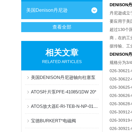
DENISO
美国Denison丹尼逊
丹尼逊成立
要应用于美
查看全部
超过130
商，在的工业
据传输、工
相关文章
DENISO
RELATED ARTICLES
规格分为3/4"
026-30621
美国DENISON丹尼逊轴向柱塞泵
026-30622
026-30625
ATOS叶片泵PFE-41085/1DW 20*
026-30626
026-30628
ATOS放大器E-RI-TEB-N-NP-01H杭州现货
026-30912
026-30919
宝德BURKERT*电磁阀
026-30921