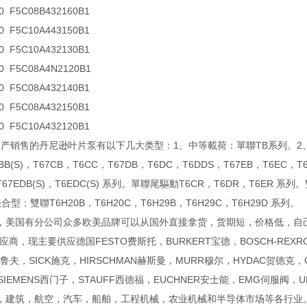
-0 F5C08B432160B1
-0 F5C10A443150B1
-0 F5C10A432130B1
-0 F5C08A4N2120B1
-0 F5C08A432140B1
-0 F5C08A432150B1
-0 F5C10A432120B1
N生产销售的丹尼逊叶片泵有以下几大类型：1、中等載荷：單聯TB系列。2、工
B(S)，T67CB，T6CC，T67DB，T6DC，T6DDS，T67EB，T6EC，T
T67EDB(S)，T6EDC(S) 系列。單聯尾驅動T6CR，T6DR，T6ER 系列
型：雙聯T6H20B，T6H20C，T6H29B，T6H29C，T6H29D 系列。
，美国有分公司众多欧美品牌可以从国外直接拿货，货期短，价格低，自
应商，现主要供应德国FESTO费斯托，BURKERT宝德，BOSCH-REX
F巴鲁夫，SICK施克，HIRSCHMAN赫斯曼，MURR穆尔，HYDAC贺德克
SIEMENS西门子，STAUFF西德福，EUCHNER安士能，EMG伺服阀，U
，建筑，航空，汽车，船舶，工程机械，农业机械和半导体市场等各行业