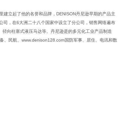
里建立起了他的名誉和品牌，DENISON丹尼逊早期的产品主
跨国公司，在6大洲二十八个国家中设立了分公司，销售网络遍布
达、径向柱塞式液压马达等。丹尼逊是的多元化工业产品制造
、www.denison128.com国防军事、居住、电讯和数