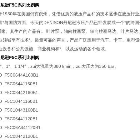
N丹尼逊F5C系列比例阀
于1930年在美国俄亥俄州，凭借优质的液压产品和的技术逐步在液压行业
国*与国防方面。今天的DENISON丹尼逊液压产品已经发展成一个*的
个国家。其生产的产品有:、叶片泵，轴向柱塞泵、轴向柱塞马达、叶片马
领域享有技术*、质量可靠的声誉，产品广泛应用于汽车、卡车、重型设备、民航
业设备和公共设施、商业机构和*、以及运动的各个领域。
N丹尼逊F5C系列比例阀
、1"、1 1/4"，zui大流量为380 l/min，zui大压力为350 bar。
-0 F5C0644A160B1
-0 F5C06441160B1
-0 F5C08442160B1
-0 F5C10441160B1
-0 F5C10443160B1
-0 F5C06441120B1
-0 F5C06A441120B1
-0 F5C08442120B1