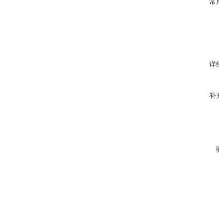
常
详
补