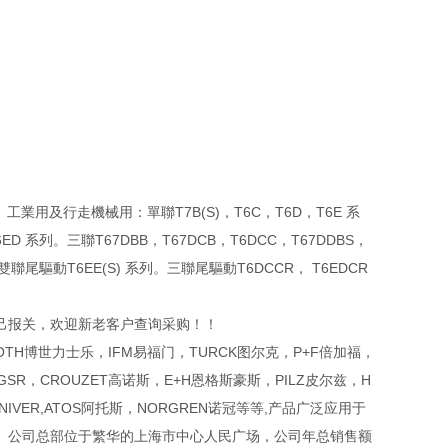
業用及行走機械用：單聯T7B(S)，T6C，T6D，T6E 系
6ED 系列。三聯T67DBB，T67DCB，T6DCC，T67DDBS，
。雙聯尾驅動T6EE(S) 系列。三聯尾驅動T6DCCR， T6EDCR
己报关，欢迎新老客户查询采购！！
ROTH博世力士乐，IFM易福门，TURCK图尔克，P+F倍加福，
，GSR，CROUZET高诺斯，E+H恩格斯豪斯，PILZ皮尔兹，H
NIVER,ATOS阿托斯，NORGREN诺冠等等,产品广泛应用于
。公司总部位于繁华的上海市中心人民广场，公司年总销售额